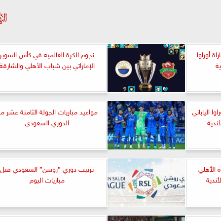
اة أوراوا
نجوم الكرة العالمية في كأس السوبر
ية
الإماراتي بين شباب الأهلي والشارقة
ا الياباني
مواعيد مباريات الجولة الثامنة عشر م
أندية
الدوري السعودي
ة الأهلي
ترتيب دوري ”روشن” السعودي قبل
لأندية
مباريات اليوم