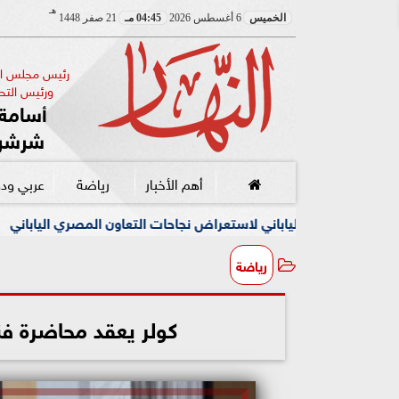
هـ
الخميس
6 أغسطس 2026
04:45 مـ
21 صفر 1448
رئيس مجلس الإ
ورئيس التحر
أسامة 
شرشر
أهم الأخبار
رياضة
عربي ود
ني لاستعراض نجاحات التعاون المصري الياباني
رسميًا.. تدريس
رياضة
كولر يعقد محاضرة فنية