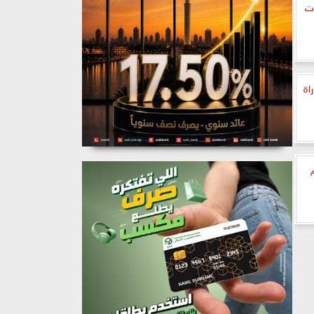
ات
اة