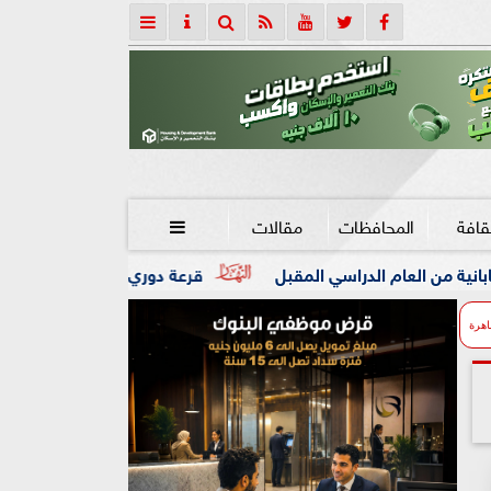
قافة
المحافظات
مقالات

 المقبل
قرعة دوري أبطال إفريقيا: بيراميدز يصطدم بـ ”جورماهيا
اهرة