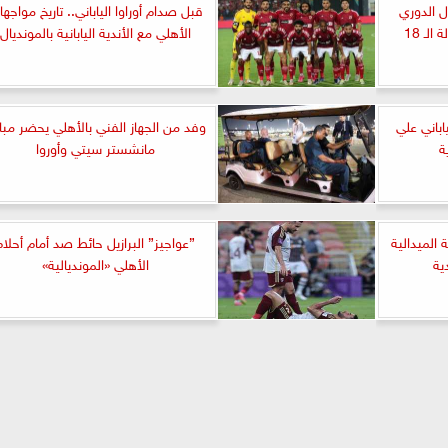
ل الدوري
قبل صدام أوراوا الياباني.. تاريخ مواجه
لـ 18
الأهلي مع الأندية اليابانية بالمونديال
اباني علي
وفد من الجهاز الفني بالأهلي يحضر مبار
ة
مانشستر سيتي وأوروا
الميدالية
”عواجيز” البرازيل حائط صد أمام أحلام
ية
الأهلي «المونديالية»