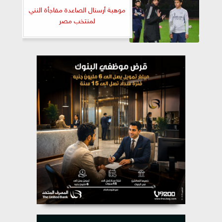
موهبة أرسنال الصاعدة مفاجأة النني
لمنتخب مصر