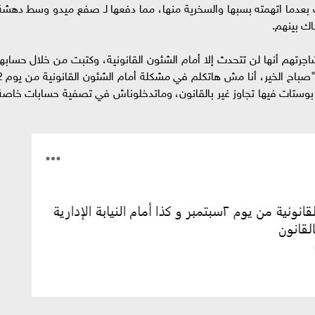
عدما اتهمته بسبها والسخرية منها، مما دفعها لـ صفع ميدو وسط دهشة
ك بينهم.
جرتهم أنها لن تتحدث إلا أمام الشئون القانونية، وكتبت من خلال حسابها
الرسمي بموقع التواصل الأجتماعي "فيس بوك"، 
ى بوستات فيها تجاوز غير بالقانون، وماتدخلوناش في تصفية حسابات خاصة