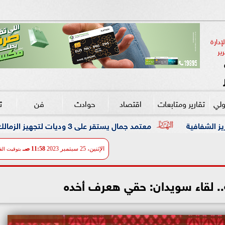
دارة 
ير
ولي
تقارير ومتابعات
اقتصاد
حوادث
فن
ث
تمد جمال يستقر على 3 وديات لتجهيز الزمالك قبل مواجهة الاتحاد السكندري
الإثنين، 25 سبتمبر 2023
11:58 صـ
بتوقيت الق
.. لقاء سويدان: حقي هعرف أخده