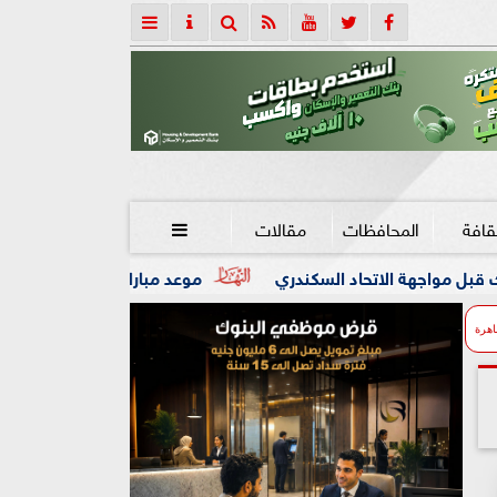
قافة
المحافظات
مقالات

موعد مباراة ليفربول وموناكو الودية والقناة الناقلة
اهرة