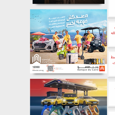
له
سط
ك