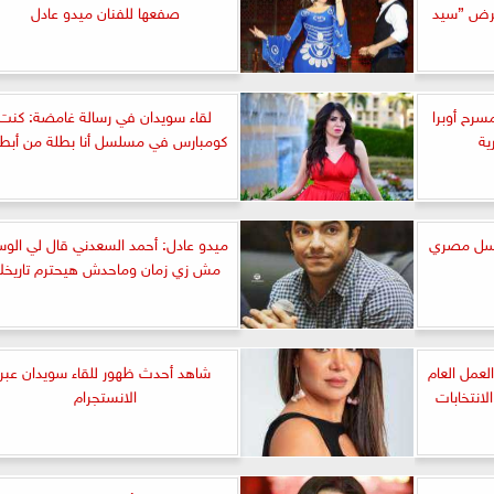
لعرض ”سيد
صفعها للفنان ميدو عادل
سرح أوبرا
لقاء سويدان في رسالة غامضة: كنت
ية
كومبارس في مسلسل أنا بطلة من أبطا
سلسل مصري
ميدو عادل: أحمد السعدني قال لي الو
مش زي زمان وماحدش هيحترم تاريخ
لعمل العام
شاهد أحدث ظهور للقاء سويدان عبر
انتخابات
الانستجرام