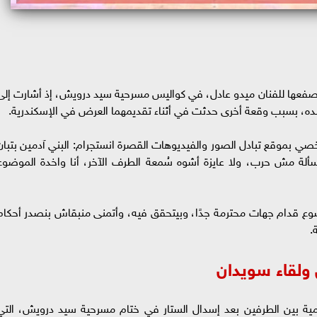
 صفعها للفنان ميدو عادل، في كواليس مسرحية سيد درويش، إذ أشارت إلى
ه، بسبب وقعة أخرى حدثت في أثناء تقديمهما العرض في الإسكندرية.
صي بموقع تبادل الصور والفيديوهات القصرة انستجرام: البني آدمين بتبان
لة مش حرب، ولا عايزة أشوه سُمعة الطرف الآخر، أنا واخدة الموضوع
ضوع قدام جهات محترمة جدًا، وبيتحقق فيه، وأتمنى منبقاش بنصدر أحكام
.
 ولقاء سويدان
امية بين الطرفين بعد إسدال الستار في ختام مسرحية سيد درويش، التي