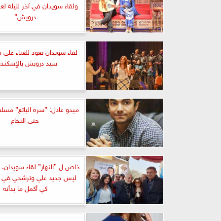
ولقاء سويدان في آخر لليلة 
درويش”
لقاء سويدان تعود للغناء على م
سيد درويش بالإسكندر
ميدو عادل: ”سره الباتع” م
حتى النخاع
خاص ل ”النهار” لقاء سويدان: ا
ليس جديد علي وترشحي في ال
كي أكمل ما بدأته