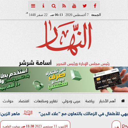
هـ
الجمعة
7 أغسطس 2026
06:13 صـ
22 صفر 1448
أسامة شرشر
رئيس مجلس الإدارة ورئيس التحرير
أهم الأخبار
رياضة
عربي ودولي
تقارير ومتابعات
اقتصاد
حوادث
ي الزمالك بالتعاون مع ”علاء الدين”
ماهر الزين: 25 حافلة تُعيد 1250 سودانيًا ضمن الفوج الـ41.. والالتزام بوثائق السفر عزز انسيابية العودة الطوعية
فن
الإثنين، 11 سبتمبر 2023
11:38 صـ
بتوقيت القاهرة