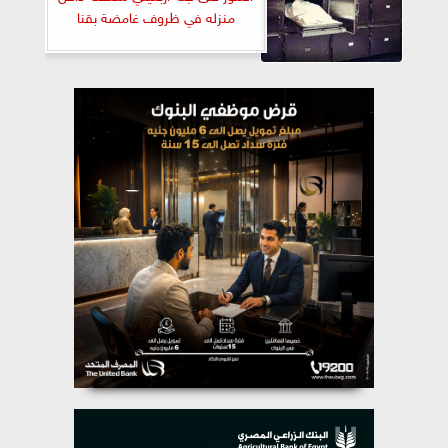
منزله في ظروف غامضة بقنا