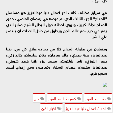
في سياق مختلف كانت اخر أعمال دنيا عبدالعزيز هو مسلسل
"المداح" الجزء الثالث الذي تم عرضه في رمضان الماضي، حقق
المداح نجاحًا كبيرا، وتروي أحداثه حول البطل الشيخ صابر الذي
يقع في حرب مع عالم الجن ويحاول من خلال أالحداث ان ينتصر
علي الشر.
ويتعاون في بطولة المداح كلا من حماده هلال كل من، دنيا
عبدالعزيز، هبه مجدي، خالد سرحان، حنان سليمان، خالد زكي،
يسرا اللوزي، تامر شلتوت، محمد عز، رانيا فريد شوقي،
عبدالعزيز مخيون، عصام السقا، وغيرهم، ومن إخراج أحمد
سمير فرج.
دنيا عبد العزيز
كسر دنيا عبد العزيز
فن
احدث اعمال دنيا عبد العزيز
اخبار الفن