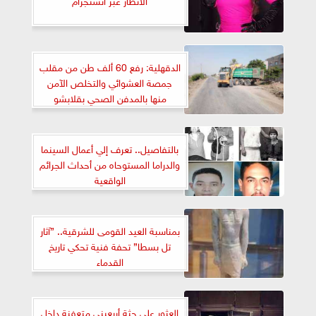
الدقهلية: رفع 60 ألف طن من مقلب
جمصة العشوائي والتخلص الآمن
منها بالمدفن الصحي بقلابشو
بالتفاصيل.. تعرف إلي أعمال السينما
والدراما المستوحاه من أحداث الجرائم
الواقعية
بمناسبة العيد القومى للشرقية.. ”آثار
تل بسطا” تحفة فنية تحكي تاريخ
القدماء
العثور على جثة أربعيني متعفنة داخل