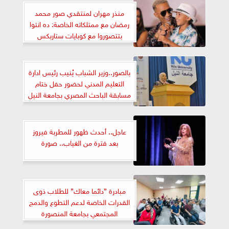
منذر مهران لمنتقدي صور محمد
رمضان مع ممتلكاته الخاصة: ده انتوا
بتتصوروا مع كوبايات ستاربكس
بالصور..وزير الشباب يُنيب رئيس ادارة
التعليم المدني لحضور حفل ختام
مسابقة الباحث المصري بجامعة النيل
عاجل.. أحدث ظهور للمطربة فيروز
بعد فترة من الغياب.. صورة
مبادرة ”دائما معاك” للطلاب ذوى
القدرات الخاصة لدعم التطوع والدمج
المجتمعي بجامعة المنصورة