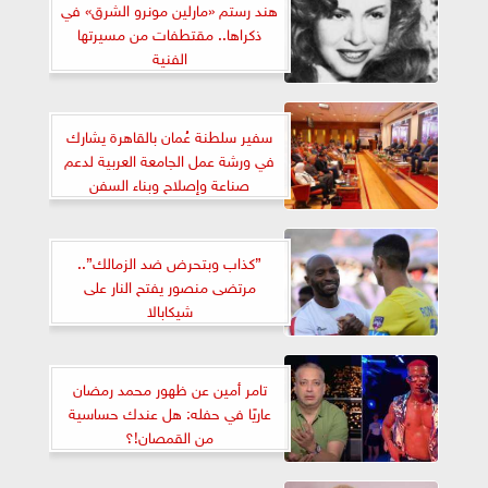
هند رستم «مارلين مونرو الشرق» في
ذكراها.. مقتطفات من مسيرتها
الفنية
سفير سلطنة عُمان بالقاهرة يشارك
في ورشة عمل الجامعة العربية لدعم
صناعة وإصلاح وبناء السفن
”كذاب وبتحرض ضد الزمالك”..
مرتضى منصور يفتح النار على
شيكابالا
تامر أمين عن ظهور محمد رمضان
عاريًا في حفله: هل عندك حساسية
من القمصان!؟