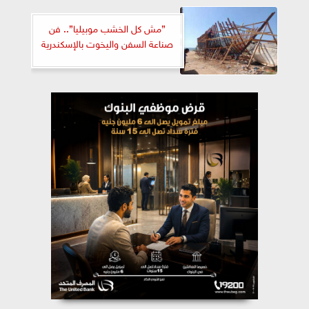
”مش كل الخشب موبيليا”.. فن
صناعة السفن واليخوت بالإسكندرية