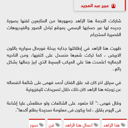
عبير عبد المجيد
شاركت النجمة هنا الزاهد جمهورها من المتابعين لفنها بصورة
جديده لها عبر حسابها الرسمي بموقع تبادل الصور والفيديوهات
القصيرة انستجرام
ظهرت هنا الزاهد في إطلالتها جذابه ببدلة فورمال سواريه باللون
الابيض ، كما تركت شعرها منسدل على كتفيها، ومن الناحيه
الجماليه اعتمدت هنا علي الميكب البسيط الذي ابرز جمالها بشكل
رائع .
في سياق اخر كان قد علق الفنان أحمد فهمى على شائعة انفصاله
عن زوجته هنا الزاهد كان ذلك خلال تصريحات تليفزيونية
وقال فهمى :" أنا متعود على الشائعات ولو مطلعش عليا إشاعة
فى اليوم بقلق ، لما بيكون فى معلومة صحيحة بطلع أكدها".
هنا الزاهد
اعمال هنا الزاهد
فن
صور