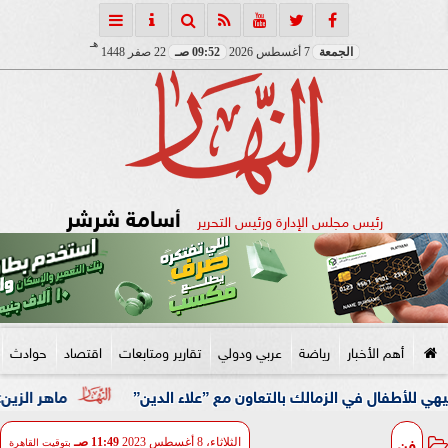
هـ
الجمعة
7 أغسطس 2026
09:52 صـ
22 صفر 1448
أسامة شرشر
رئيس مجلس الإدارة ورئيس التحرير
أهم الأخبار
رياضة
عربي ودولي
تقارير ومتابعات
اقتصاد
حوادث
في الزمالك بالتعاون مع ”علاء الدين”
ماهر الزين: 25 حافلة تُعيد 1250 سودانيًا ضمن الفوج الـ41.. والالتزام بوثائق السفر عزز انسيابية العودة الطوعية
فن
الثلاثاء، 8 أغسطس 2023
11:49 صـ
بتوقيت القاهرة