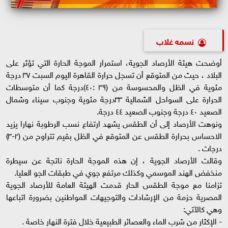
نسمه غلاب
أوضحت هيئة الأرصاد الجوية، استمرار الموجة الحارة التي تؤثر على
البلاد ، حيث من المتوقع أن تسجل حرارة القاهرة اليوم السبت ٣٧ درجة
مئوية في الظل والمحسوسة من (٣٩ :٤٠)درجة كما أن متوسطات
الحرارة على السواحل الشمالية ٣٣درجة مئوية وجنوب سيناء وشمال
الصعيد ٤٠ درجة وجنوب الصعيد ٤٤ درجة.
ونوهت الأرصاد إلى أن الطقس يشهد ارتفاع نسب الرطوبة نهارا يزيد
الاحساس بحرارة الطقس عن المتوقع في الظل بقيم تتراوح من (٢-٣)
درجات .
وقالت الأرصاد الجوية ، إن هذه الموجة الحارة ناتجة عن سيطرة
منخفض الهند الموسمي وكذلك مرتفع جوي في طبقات الجو العليا.
تزامنا مع موجة الطقس الحار قدمت الهيئة العامة للأرصاد الجوية
المصرية حزمة من الإرشادات والتوجيهات المواطنين بضرورة اتباعها
وهي كالآتي:
- الإكثار من شرب الماء والعصائر الطبيعية خلال فترة النهار خاصة .