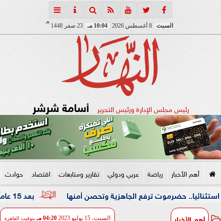
هـ
السبت
8 أغسطس 2026
10:04 مـ
23 صفر 1448
أسامة شرشر
رئيس مجلس الإدارة ورئيس التحرير
أهم الأخبار
رياضة
عربي ودولي
تقارير ومتابعات
اقتصاد
حوادث
 حضرموت ترفع الجاهزية وتحصن أمنها
بعد 15 عاماً من الغياب.. المجلس الثقافي البريطاني شريكاً لمهرجان القاهرة للمسرح التجريبي
أهم الأخبار
السبت، 15 يوليو 2023
04:20 مـ
بتوقيت القاهرة