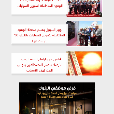
الوقود المتكاملة لتموين السيارات
وزير البترول يفتتح محطة الوقود
المتكاملة لتموين السيارات بالكيلو 38
بالإسكندرية
طقس حار وارتفاع نسبة الرطوبة..
الأرصاد تنصح المصطافين بتوخي
الحذر لهذه الأسباب