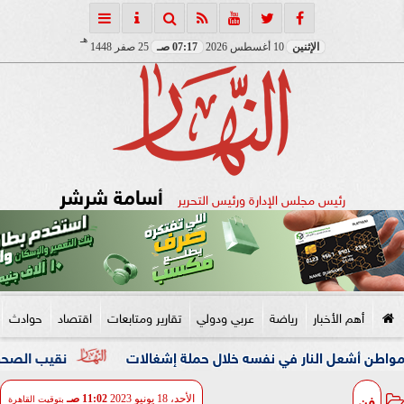
هـ
الإثنين
10 أغسطس 2026
07:17 صـ
25 صفر 1448
أسامة شرشر
رئيس مجلس الإدارة ورئيس التحرير
أهم الأخبار
رياضة
عربي ودولي
تقارير ومتابعات
اقتصاد
حوادث
نار في نفسه خلال حملة إشغالات
نقيب الصحفيين والنائبة مها
فن
الأحد، 18 يونيو 2023
11:02 صـ
بتوقيت القاهرة