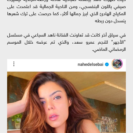
صيفي باللون البنفسجي، ومن الناحية الجمالية قد اعتمدت على
المكياج الهادئ الذي ابرز جمالها أكثر، كما حرصت على ترك شعرها
ينسدل دون ربطه
في سياق أخر كانت قد تعاونت الفنانة ناهد السباعي في مسلسل
"الأجهر" للنجم عمرو سعد، والذي تم عرضه خلال الموسم
الرمضاني الماضي.