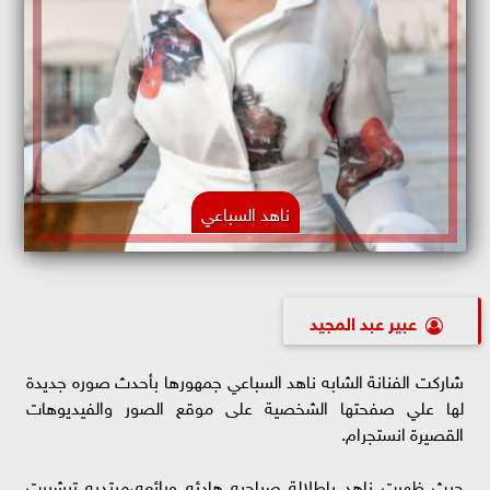
ناهد السباعي
عبير عبد المجيد
شاركت الفنانة الشابه ناهد السباعي جمهورها بأحدث صوره جديدة
لها علي صفحتها الشخصية على موقع الصور والفيديوهات
القصيرة انستجرام.
حيث ظهرت ناهد بإطلالة صباحيه هادئه ورائعه،مرتديه تيشيرت