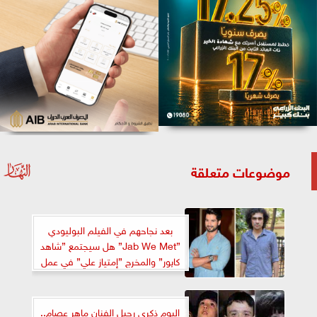
موضوعات متعلقة
بعد نجاحهم في الفيلم البوليودي
”Jab We Met” هل سيجتمع ”شاهد
كاپور” والمخرج ”إمتياز علي” في عمل
فني مجدداً؟
اليوم ذكرى رحيل الفنان ماهر عصام..