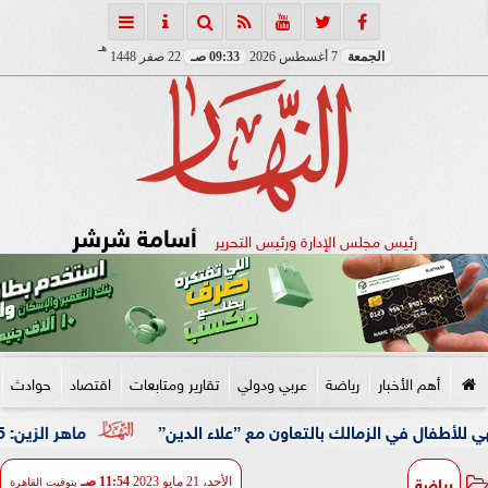
هـ
الجمعة
7 أغسطس 2026
09:33 صـ
22 صفر 1448
أسامة شرشر
رئيس مجلس الإدارة ورئيس التحرير
أهم الأخبار
رياضة
عربي ودولي
تقارير ومتابعات
اقتصاد
حوادث
ي الزمالك بالتعاون مع ”علاء الدين”
ماهر الزين: 25 حافلة تُعيد 1250 سودانيًا ضمن الفوج الـ41.. والالتزام بوثائق السفر عزز انسيابية العودة الطوعية
رياضة
الأحد، 21 مايو 2023
11:54 صـ
بتوقيت القاهرة