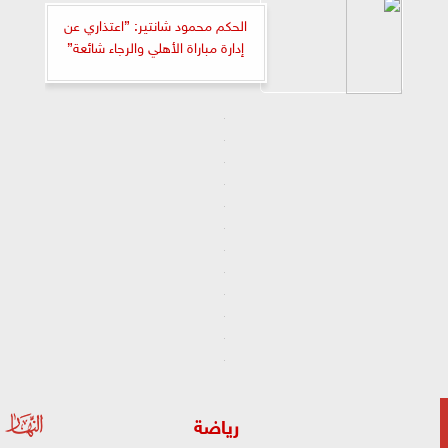
الحكم محمود شانتير: ”اعتذاري عن
إدارة مباراة الأهلي والرجاء شائعة”
رياضة