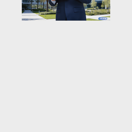
⇡
المحافظات
بتألق ملكي.. يمني علاء الدين الحسيني عروساً
للمستشار عمر محسن عبد الكريم
ضبط 4 أطنان زيت طعام مجهولة المصدر ببنها..
بعد اكتشاف نقلها بـ”تنك...