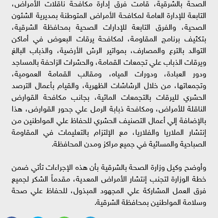
الصحة بالشرقية، قامت فرق إدارة مكافحة ناقلات الأمراض،
التابعة للإدارة العامة لمكافحة الأمراض المتوطنة بمديرية الشئون
الصحية، والفرق التابعة للإدارات الصحية بمحافظة الشرقية،
بتكثيف برنامج المقاومة، لمكافحة يرقات البعوض في أماكن
التوالد بالترع والمصارف، بمواتير الرش الأرضية، والذباب البالغ
ويرقات الذباب علي تجمعات القمامة، والحشرات الزاحفة بالمساجد
ودور العبادة، ودورات المياه، ومقالب القمامة العمومية،
وتجمعاتها، من خلال الرشاشات الظهرية، والقيام بأعمال الترصد
الحشري لليرقات بالتجمعات المائية، بجانب مكافحة القوارض
الناقلة للأمراض، ومكافحة ذبابة الرمل علي جحور القوارض، هذا
بالإضافة إلي أعمال التصنيف الحشري للحفاظ علي المواطنين من
إنتشار الملاريا والفلاريا، مع الإلتزام بالتعليمات في المقاومة
الصباحية والمسائية في جميع مراكز ومدن المحافظة.
وأوضح وكيل وزارة الصحة بالشرقية بأن هذه الإجراءات تأتي ضمن
خطة الوزارة لتجنب إنتشار الأمراض المعدية، مقدماً الشكر لجميع
فرق العمل المشاركة علي المجهود المبذول، للحفاظ علي صحة
وسلامة المواطنين بمحافظة الشرقية.