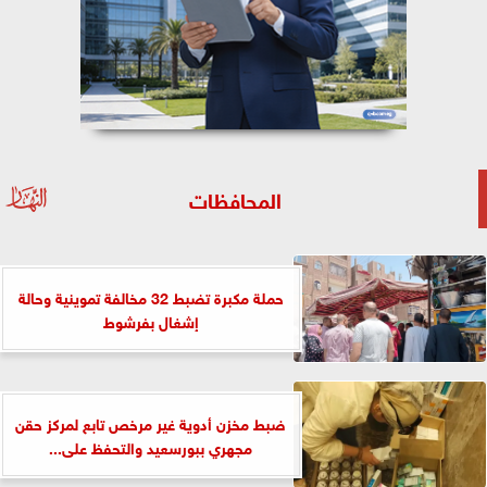
المحافظات
حملة مكبرة تضبط 32 مخالفة تموينية وحالة
إشغال بفرشوط
ضبط مخزن أدوية غير مرخص تابع لمركز حقن
مجهري ببورسعيد والتحفظ على...