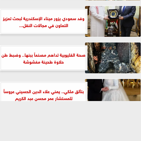
وفد سعودي يزور ميناء الإسكندرية لبحث تعزيز
التعاون في مجالات النقل...
صحة القليوبية تداهم مصنعاً ببنها.. وضبط طن
حلاوة طحينة مغشوشة
بتألق ملكي.. يمني علاء الدين الحسيني عروساً
للمستشار عمر محسن عبد الكريم
⇡
الفيس بوك