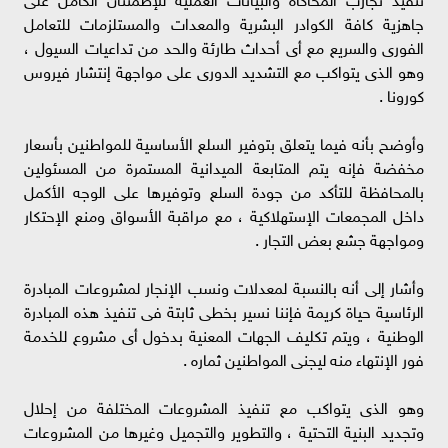
جاهزية كافة الكوادر البشرية والمعدات والمستلزمات للتعامل
الفورى والسريع مع أى أحداث طارئة والحد من تداعيات السيول ،
وهو الذى يتواكب مع التشديد الدورى على مواجهة إنتشار فيروس
كورونا .
وأوضح بأنه فيما يتعلق بتوفير السلع الأساسية للمواطنين بأسعار
مخفضة فإنه يتم المتابعة الميدانية المستمرة من المسئولين
بالمحافظة للتأكد من جودة السلع وتوفيرها على الوجه الأكمل
داخل المجمعات الإستهلاكية ، مع مراقبة الأسواق ومنع الإحتكار
ومواجهة جشع بعض التجار .
وأشار إلى أنه بالنسبة لمعدلات ونسب الإنجار لمشروعات المبادرة
الرئاسية حياة كريمة فإننا نسير بخطى ثابتة فى تنفيذ هذه المبادرة
الوطنية ، ويتم تكليف الجهات المعنية بدخول أى مشروع للخدمة
فور الإنتهاء منه ليجنى المواطنين ثماره .
وهو الذى يتواكب مع تنفيذ المشروعات المختلفة من إحلال
وتجديد البنية التحتية ، والتطوير والتجميل وغيرها من المشروعات