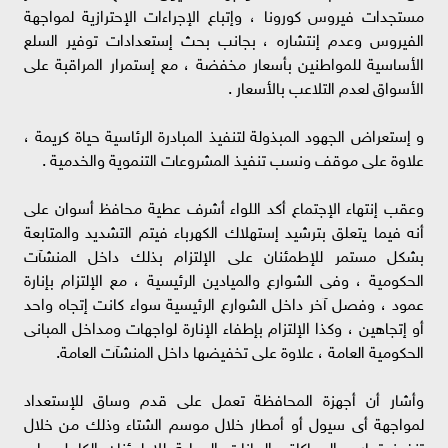
مستجدات فيروس كورونا ، وإتباع الإجراءات الإحترازية لمواجهة
الفيروس وعدم إنتشاره ، بجانب بحث إستعدادات توفير السلع
الأساسية للمواطنين بأسعار مخفضة ، مع إستمرار المراقبة على
الأسواق لعدم التلاعب بالأسعار .
و إستعراض الجهود المبذولة لتنفيذ المبادرة الرئاسية حياة كريمة ،
علاوة على موقف ونسب تنفيذ المشروعات التنموية والخدمية .
وعقب إنتهاء الإجتماع أكد اللواء أشرف عطية محافظ أسوان على
أنه فيما يتعلق بترشيد إستهلاك الكهرباء فيتم التشديد والمتابعة
بشكل مستمر للإطمئنان على الإلتزام بذلك داخل المنشآت
الحكومية ، وفى الشوارع والميادين الرئيسية ، مع الإلتزام بإنارة
عمود ، وفصل آخر داخل الشوارع الرئيسية سواء كانت إتجاه واحد
أو إتجاهين ، وكذا الإلتزام بإطفاء الإنارة لواجهات ومداخل المبانى
الحكومية العامة ، علاوة على تخفيضها داخل المنشآت العامة.
وأشار أن أجهزة المحافظة تعمل على قدم وساق للإستعداد
لمواجهة أى سيول أو أمطار خلال موسم الشتاء وذلك من خلال
تنفيذ تجارب المحاكاة والبيانات العملية للإطمئنان الكامل على