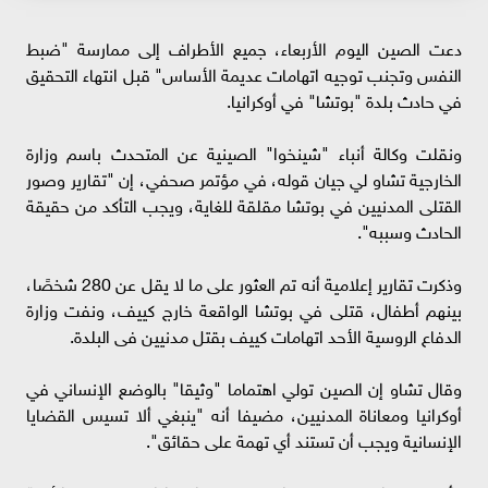
دعت الصين اليوم الأربعاء، جميع الأطراف إلى ممارسة "ضبط
النفس وتجنب توجيه اتهامات عديمة الأساس" قبل انتهاء التحقيق
في حادث بلدة "بوتشا" في أوكرانيا.
ونقلت وكالة أنباء "شينخوا" الصينية عن المتحدث باسم وزارة
الخارجية تشاو لي جيان قوله، في مؤتمر صحفي، إن "تقارير وصور
القتلى المدنيين في بوتشا مقلقة للغاية، ويجب التأكد من حقيقة
الحادث وسببه".
وذكرت تقارير إعلامية أنه تم العثور على ما لا يقل عن 280 شخصًا،
بينهم أطفال، قتلى في بوتشا الواقعة خارج كييف، ونفت وزارة
الدفاع الروسية الأحد اتهامات كييف بقتل مدنيين فى البلدة.
وقال تشاو إن الصين تولي اهتماما "وثيقا" بالوضع الإنساني في
أوكرانيا ومعاناة المدنيين، مضيفا أنه "ينبغي ألا تسيس القضايا
الإنسانية ويجب أن تستند أي تهمة على حقائق".