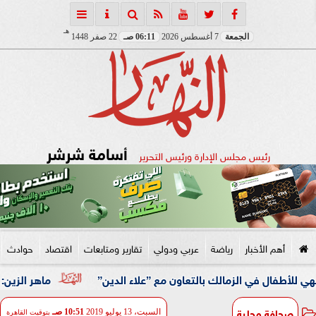
هـ
الجمعة
7 أغسطس 2026
06:11 صـ
22 صفر 1448
أسامة شرشر
رئيس مجلس الإدارة ورئيس التحرير
أهم الأخبار
رياضة
عربي ودولي
تقارير ومتابعات
اقتصاد
حوادث
ي الزمالك بالتعاون مع ”علاء الدين”
ماهر الزين: 25 حافلة تُعيد 1250 سودانيًا ضمن الفوج الـ41.. والالتزام بوثائق السفر عزز انسيابية العودة الطوعية
صحافة محلية
السبت، 13 يوليو 2019
10:51 صـ
بتوقيت القاهرة