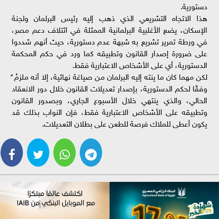
دستورية.
هذا الاتجاه التشريعي الذي ذهب إليه رئيس البرلمان ولجنة
الإسكان، يضع الأغلبية البرلمانية الممثلة في ائتلاف دعم مصر،
في ورطة تمرير تشريع به شبهة عدم دستورية، حيث أنهم شددوا
على ضرورة إصدار القانون وتطبيقه كما ورد في حكم المحكمة
الدستورية، أي على الأشخاص الاعتبارية فقط.
لكن مهما كان ما ينته إليه البرلمان من صياغة نهائية، إلا أنه ملزمُ ٌ
وفقًا لحكم الدستورية، بإصدار تعديلات القانون خلال دور الانعقاد
الحالي، والذي ينتهي خلال الأسبوع الجاري، وبصدور القانون
وتطبيقه على الأشخاص الاعتبارية فقط، فإن النواب بذلك قد
يكون أعطى للملاك فرصة للطعن على بطلان التعديلات.