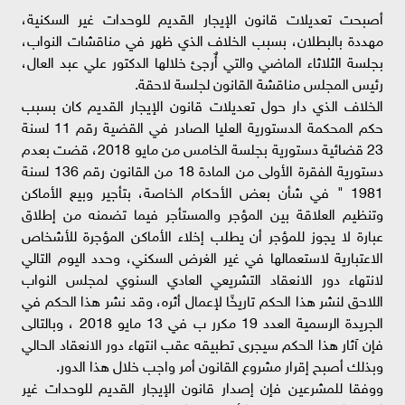
أصبحت تعديلات قانون الإيجار القديم للوحدات غير السكنية،
مهددة بالبطلان، بسبب الخلاف الذي ظهر في مناقشات النواب،
بجلسة الثلاثاء الماضي والتي أٌرجئ خلالها الدكتور علي عبد العال،
رئيس المجلس مناقشة القانون لجلسة لاحقة.
الخلاف الذي دار حول تعديلات قانون الإيجار القديم كان بسبب
حكم المحكمة الدستورية العليا الصادر في القضية رقم 11 لسنة
23 قضائية دستورية بجلسة الخامس من مايو 2018، قضت بعدم
دستورية الفقرة الأولى من المادة 18 من القانون رقم 136 لسنة
1981 " في شأن بعض الأحكام الخاصة، بتأجير وبيع الأماكن
وتنظيم العلاقة بين المؤجر والمستأجر فيما تضمنه من إطلاق
عبارة لا يجوز للمؤجر أن يطلب إخلاء الأماكن المؤجرة للأشخاص
الاعتبارية لاستعمالها في غير الغرض السكني، وحدد اليوم التالي
لانتهاء دور الانعقاد التشريعي العادي السنوي لمجلس النواب
اللاحق لنشر هذا الحكم تاريخًا لإعمال أثره، وقد نشر هذا الحكم في
الجريدة الرسمية العدد 19 مكرر ب في 13 مايو 2018 ، وبالتالى
فإن آثار هذا الحكم سيجرى تطبيقه عقب انتهاء دور الانعقاد الحالي
وبذلك أصبح إقرار مشروع القانون أمر واجب خلال هذا الدور.
ووفقا للمشرعين فإن إصدار قانون الإيجار القديم للوحدات غير