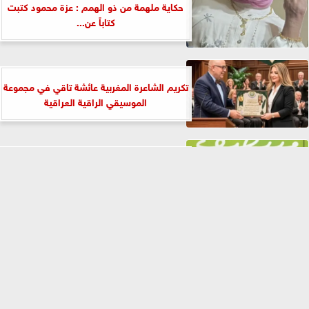
حكاية ملهمة من ذو الهمم : عزة محمود كتبت
كتاباً عن...
تكريم الشاعرة المغربية عائشة تاقي في مجموعة
الموسيقي الراقية العراقية
مناقشة رواية بعد منتصف الليل في بيت
السناري
⇡
الفيس بوك