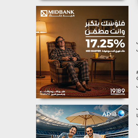
ل
بع
ي أدوية GLP-1
ا