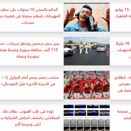
استولوا على 24 مليون جنيه.. 15 يوليو
الحكم بالسجن 10 سنوات على مطر
 القاهرة
المهرجانات إسلام سنوفا في قضية حيا
مخدرات
تصاعد الهجمات في كردفان.. 16 قتيلاً
سير بدون ترخيص وتجاوز سرعات.. تحري
استهدف
112 ألف مخالفة مرورية وضبط قضاي
ن
تموينية وعملة
ولة و 100 طائرة.. انطلاق
ن معرض
في التجربة الأخيرة قبل المونديال:-
فضاء في
لمي صممه
ثورة في طب العيون.. نظام ذكاء
لبشر
اصطناعي يكتشف أمراض الشبكية بد
أعلى وسرعة أكبر