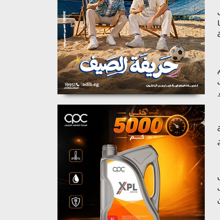
ة
ديد
ج
ل