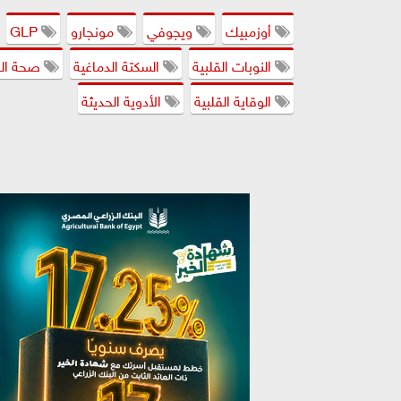
أوزمبيك
ويجوفي
مونجارو
GLP
النوبات القلبية
السكتة الدماغية
صحة ال
الوقاية القلبية
الأدوية الحديثة