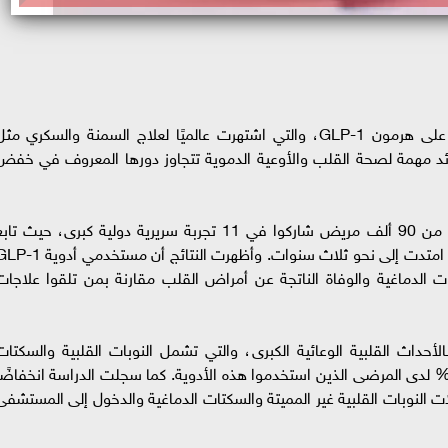
كشفت دراسة علمية حديثة أن الأدوية المعتمدة على هرمون GLP-1، والتي اشتهرت عالميًا لعلاج السمنة والسكري مث
ئد مهمة لصحة القلب والأوعية الدموية تتجاوز دورها المعروف في خفض
واعتمدت الدراسة على مراجعة وتحليل بيانات أكثر من 90 ألف مريض شاركوا في 11 تجربة سريرية دولية كبرى، حيث تا
الباحثون تأثير هذه الأدوية على صحة القلب لفترات امتدت إلى نحو ثلاث سنوات. وأظهرت النتائج أن مستخدم
ات الدماغية والوفاة الناتجة عن أمراض القلب مقارنة بمن تلقوا علاجات
أحداث القلبية الوعائية الكبرى، والتي تشمل النوبات القلبية والسكتات
لدماغية والوفاة القلبية الوعائية، بنسبة تقارب 13% لدى المرضى الذين استخدموا هذه الأدوية. كما سجلت الدراسة انخفاضً
 النوبات القلبية غير المميتة والسكتات الدماغية والدخول إلى المستشفى