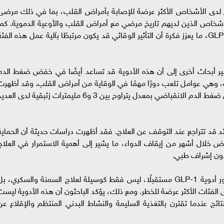
ح لدى الأشخاص الأكثر عرضة للإصابة بأمراض القلب، بما في ذلك مرضى
لأشخاص الذين لديهم تاريخ مرضي مع أمراض القلب والأوعية الدموية. كما
بدت النتائج متقاربة بين أنواع مختلفة من أدوية GLP-1، ما يعزز فكرة أن التأثير الوقائي قد يكون مرتبطًا بآلية عمل هذه الفئ
شير أبحاث أخرى إلى أن هذه الأدوية قد تساعد أيضًا في خفض ضغط الدم
ت، وهي عوامل تلعب دورًا مهمًا في الوقاية من أمراض القلب. وقد أظهرت
مراجعة حديثة أن أدوية GLP-1 ساهمت في خفض ضغط الدم الانقباضي بمعدل يتراوح بين 3 و6 مليمترات زئبقية لدى الع
 قد تتراجع عند التوقف عن العلاج. فقد أظهرت دراسات حديثة أن الحماية
دوية GLP-1 تبدأ في الانخفاض خلال أشهر من إيقاف الدواء، ما يشير إلى أهمية الاستمرار في العلا
دون إشراف طبي.
ويرى الخبراء أن هذه النتائج قد تدفع إلى توسيع دور أدوية GLP-1 مستقبلًا، ليس فقط كوسيلة لعلاج السمنة والسكري، ب
الفئات الأكثر عرضة للخطر. ومع ذلك، يؤكد الباحثون أن هذه الأدوية ليست
ئج عندما تقترن بالتغذية السليمة والنشاط البدني المنتظم والإقلاع عن