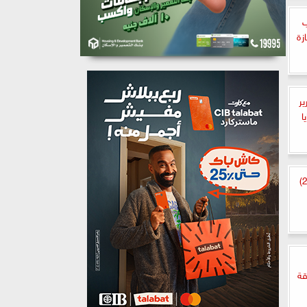
ب
زة
ر
ا
منتخب مصر يخسر أمام البرازيل (1 – 2)
قة