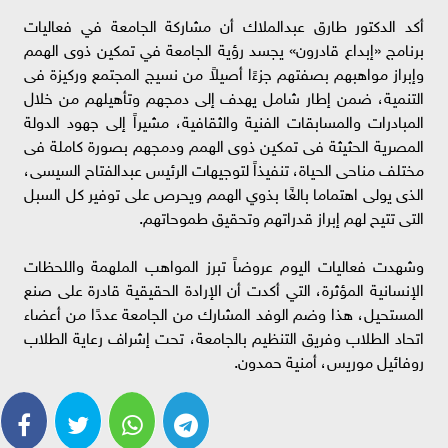
أكد الدكتور طارق عبدالملاك أن مشاركة الجامعة في فعاليات
برنامج «إبداع قادرون» يجسد رؤية الجامعة في تمكين ذوى الهمم
وإبراز مواهبهم بصفتهم جزءًا أصيلاً من نسيج المجتمع وركيزة فى
التنمية، ضمن إطار شامل يهدف إلى دمجهم وتأهيلهم من خلال
المبادرات والمسابقات الفنية والثقافية، مشيراً إلى جهود الدولة
المصرية الحثيثة فى تمكين ذوى الهمم ودمجهم بصورة كاملة فى
مختلف مناحى الحياة، تنفيذاً لتوجيهات الرئيس عبدالفتاح السيسى،
الذى يولى اهتماما بالغًا بذوي الهمم ويحرص على توفير كل السبل
التى تتيح لهم إبراز قدراتهم وتحقيق طموحاتهم.
وشهدت فعاليات اليوم عروضاً تبرز المواهب الملهمة واللحظات
الإنسانية المؤثرة، التي أكدت أن الإرادة الحقيقية قادرة على صنع
المستحيل، هذا وضم الوفد المشارك من الجامعة عددًا من أعضاء
اتحاد الطلاب وفريق التنظيم بالجامعة، تحت إشراف رعاية الطلاب
روفائيل موريس، أمنية حمدون.