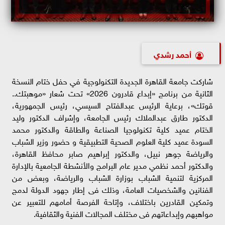
أحمد رشدي
شاركت جامعة القاهرة الجديدة التكنولوجية في حفل ختام النسخة
الثانية من برنامج «إبداع قادرون 2026» تحت شعار «موهبتك..
قوتك»، برعاية الرئيس عبدالفتاح السيسي، رئيس الجمهورية،
الدكتور طارق عبدالملاك رئيس الجامعة، وإشراف الدكتور وليد
الختام عميد كلية تكنولوجيا الصناعة والطاقة والدكتور محمد
السودة عميد كلية العلوم الصحية التطبيقية و حضور وزير الشباب
والرياضة جوهر نبيل، والدكتور إبراهيم صابر محافظ القاهرة،
والدكتور أحمد نظمي مدير عام البرامج والأنشطة الجامعية بالإدارة
المركزية لتنمية الشباب بوزارة الشباب والرياضة، وبعض من
الفنانين والشخصيات العامة، وذلك فى إطار جهود الدولة لدمج
وتمكين القادرين باختلاف، وإتاحة الفرصة أمامهم للتعبير عن
مواهبهم وإبداعاتهم فى مختلف المجالات الفنية والثقافية.