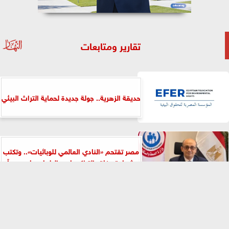
تقارير ومتابعات
حديقة الزهرية.. جولة جديدة لحماية التراث البيئي
مصر تقتحم «النادي العالمي للوبائيات».. وتكتب
شهادة وفاة «التراكوما» و«البلهارسيا» رسمياً
⇡
المؤتمر الدولي السابع للتعليم والتعلم
الإلكتروني يضع التعليم العربي أمام تحديات
المستقبل