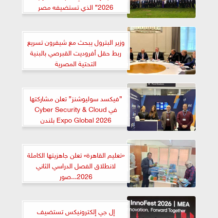
2026” الذي تستضيفه مصر
وزير البترول يبحث مع شيفرون تسريع
ربط حقل أفروديت القبرصي بالبنية
التحتية المصرية
”فيكسد سوليوشنز” تعلن مشاركتها
في Cyber Security & Cloud
Expo Global 2026 بلندن
«تعليم القاهرة» تعلن جاهزيتها الكاملة
لانطلاق الفصل الدراسي الثاني
2026...صور
إل جي إلكترونيكس تستضيف