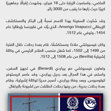
الماضي، واستمرت الزيارة حتى 16 فبراير، وشهدت إقبالًا جماهيريًا
كبيرًا حيث زارها ما يقرب من 3000 زائر.
وقد سُمّيت السفينة بهذا الاسم نسبةً إلى البحّار والمستكشف
الإيطالي Amerigo Vespucci، الذي وُلد في فلورنسا بإيطاليا عام
1454، وتوفي عام 1512.
وكان فيسبوتشي ملاحًا ومستكشفًا، قام بعدة رحلات خلال الفترة
من 1499 إلى 1502، كما شغل منصب الملاح الرئيسي في وكالة
إشبيلية (Sevilla) من عام 1508 إلى 1512.
وتعاون فيسبوتشي مع بيراردي (Berardi) في تجهيز السفن،
واستمر في هذا المجال بعد رحيل بيراردي، وقد عاصر كريستوفر
كولومبوس. وبعد وفاة بيراردي، أصبح مديرًا لوكالة إشبيلية، وقام
بعدة رحلات بحرية، من بينها رحلات انطلقت من لشبونة بالبرتغال