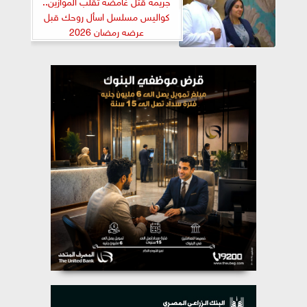
جريمة قتل غامضة تقلب الموازين..
كواليس مسلسل اسأل روحك قبل
عرضه رمضان 2026