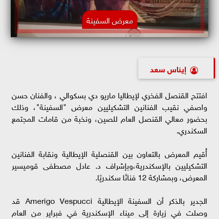
معرض السفينة
إيناس سعد
افتتح القنصل الفخري لإيطاليا ماريو دي بسكوالي ، والفنان حسن
واصفي نقيب الفنانين التشكيليين معرض "السفينة"، وذلك
بحضور معالي القنصل العام للصين، ونخبة من قامات المجتمع
السكندري.
أُقيم المعرض بالتعاون بين القنصلية الإيطالية ونقابة الفنانين
التشكيليين بالإسكندرية،وبإشراف د. عادل مصطفى قوميسير
المعرض، وبمشاركة 12 فنانًا سكندريًا.
الجدير بالذكر أن السفينة الإيطالية Amerigo Vespucci قد
وصلت في زيارة إلى ميناء الإسكندرية في فبراير من العام