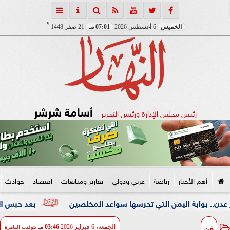
هـ
الخميس
6 أغسطس 2026
07:01 مـ
21 صفر 1448
أسامة شرشر
رئيس مجلس الإدارة ورئيس التحرير
أهم الأخبار
رياضة
عربي ودولي
تقارير ومتابعات
اقتصاد
حوادث
من التي تحرسها سواعد المخلصين
بعد حبس المتهم 4 أيام.. دفن جثمان الأب المقتول على يد ابنه بالإسكندرية
فن
الجمعة، 6 فبراير 2026
03:46 مـ
بتوقيت القاهرة