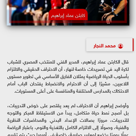
كابتن عماد إبراهيم
محمد النجار
قال الكابتن عماد إبراهيم، المدير الفني للمنتخب المصري للشباب
لكرة اليد في تصريحات خاصة لنهار، أن الاحتراف الحقيقي والالتزام
بأسلوب الحياة الرياضية يمثلان الفارق الأساسي في تطوير مستوى
اللاعبين، مشيرًا إلى أن الاحترام والانضباط يفتحان الباب أمام
الاحتكاك بالمدارس المختلفة والمنافسة على أعلى المستويات.
وأوضح إبراهيم أن الاحتراف لم يعد يقتصر على خوض التدريبات،
بل أصبح نمط حياة متكامل، يبدأ من الاستيقاظ المبكر والتوجه
للتدريبات، مرورًا بصالات الإعداد البدني والمحاضرات النظرية
والفنية، وصولًا إلى الالتزام الكامل بالتغذية والنوم، باعتبار الرياضة
عملًا يوميًا يخضع لمعايير صارمة، خاصة في أوروبا حيث يتم تقييم