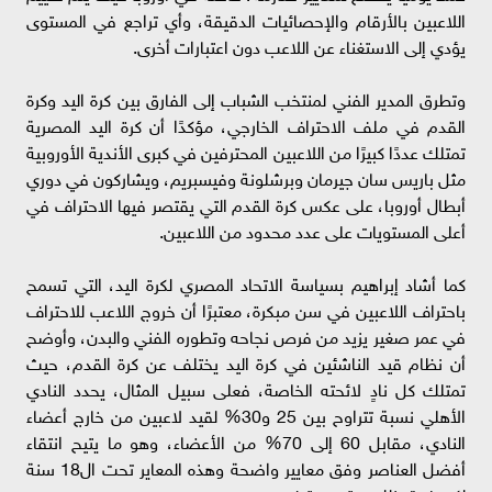
اللاعبين بالأرقام والإحصائيات الدقيقة، وأي تراجع في المستوى
يؤدي إلى الاستغناء عن اللاعب دون اعتبارات أخرى.
وتطرق المدير الفني لمنتخب الشباب إلى الفارق بين كرة اليد وكرة
القدم في ملف الاحتراف الخارجي، مؤكدًا أن كرة اليد المصرية
تمتلك عددًا كبيرًا من اللاعبين المحترفين في كبرى الأندية الأوروبية
مثل باريس سان جيرمان وبرشلونة وفيسبريم، ويشاركون في دوري
أبطال أوروبا، على عكس كرة القدم التي يقتصر فيها الاحتراف في
أعلى المستويات على عدد محدود من اللاعبين.
كما أشاد إبراهيم بسياسة الاتحاد المصري لكرة اليد، التي تسمح
باحتراف اللاعبين في سن مبكرة، معتبرًا أن خروج اللاعب للاحتراف
في عمر صغير يزيد من فرص نجاحه وتطوره الفني والبدن، وأوضح
أن نظام قيد الناشئين في كرة اليد يختلف عن كرة القدم، حيث
تمتلك كل نادٍ لائحته الخاصة، فعلى سبيل المثال، يحدد النادي
الأهلي نسبة تتراوح بين 25 و30% لقيد لاعبين من خارج أعضاء
النادي، مقابل 60 إلى 70% من الأعضاء، وهو ما يتيح انتقاء
أفضل العناصر وفق معايير واضحة وهذه المعاير تحت ال18 سنة