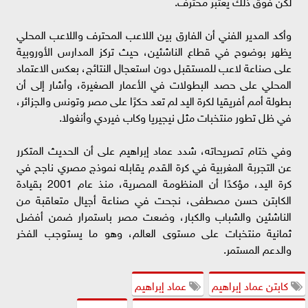
لكن فوق ذلك يعتبر محترف.
وأكد المدير الفني أن الفارق بين اللاعب المحترف واللاعب المحلي
يظهر بوضوح في قطاع الناشئين، حيث تركز المدارس الأوروبية
على صناعة لاعب للمستقبل دون استعجال النتائج، بعكس الاعتماد
المحلي على حصد البطولات في الأعمار الصغيرة، وأشار إلى أن
بطولة أمم أفريقيا لكرة اليد لم تعد حكرًا على مصر وتونس والجزائر،
في ظل تطور منتخبات مثل نيجيريا وكاب فيردي وأنغولا.
وفي ختام تصريحاته، شدد عماد إبراهيم على أن الحديث المتكرر
عن التجربة المغربية في كرة القدم يقابله نموذج مصري ناجح في
كرة اليد، مؤكدًا أن المنظومة المصرية، منذ عام 2001 بقيادة
الكابتن حسن مصطفى، نجحت في صناعة أجيال متعاقبة من
الناشئين والشباب والكبار، وضعت مصر باستمرار ضمن أفضل
ثمانية منتخبات على مستوى العالم، وهو ما يستوجب الفخر
والدعم المستمر.
كابتن عماد إبراهيم
عماد إبراهيم