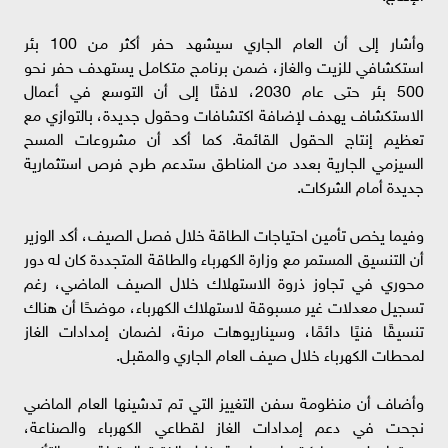
وأشار إلى أن العام الجاري سيشهد حفر أكثر من 100 بئر
استكشافي للزيت والغاز، ضمن برنامج متكامل يستهدف حفر نحو
500 بئر حتى عام 2030، لافتًا إلى أن التوسع في أعمال
الاستكشاف يهدف لإضافة اكتشافات وحقول جديدة، بالتوازي مع
تعظيم إنتاج الحقول القائمة. كما أكد أن مشروعات المسح
السيزمي الجارية بعدد من المناطق ستدعم طرح فرص استثمارية
جديدة أمام الشركات.
وفيما يخص تأمين احتياجات الطاقة خلال فصل الصيف، أكد الوزير
أن التنسيق المستمر مع وزارة الكهرباء والطاقة المتجددة كان له دور
محوري في تجاوز ذروة الاستهلاك خلال الصيف الماضي، رغم
تسجيل معدلات غير مسبوقة لاستهلاك الكهرباء، موضحًا أن هناك
تنسيقًا فنيًا دائمًا، وسيناريوهات مرنة، لضمان إمدادات الغاز
لمحطات الكهرباء خلال صيف العام الجاري والمقبل.
وأضاف أن منظومة سفن التغييز التي تم تدشينها العام الماضي
نجحت في دعم إمدادات الغاز لقطاعي الكهرباء والصناعة،