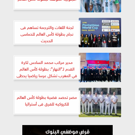
لجنة اللغات والترجمة تساهم فى
نجاح بطولة كأس العالم للخماسى
الحديث
مدير مركب محمد السادس لكرة
القدم لـ”النهار”: بطولة كأس العالم
في المغرب تشكل عرسا رياضيا يحظى
بدعم الملك محمد السادس ونتوقع
الانتهاء من الاستعدادات له بحلول
2028
مصر تحصد فضية بطولة كأس العالم
للكروكيه للفرق فى أستراليا