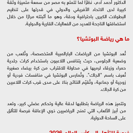
الدكتور أحمد آدم، نظرًا لما تتمتع به مصر من سمعة متميزة وثقة
كبيرة لدى الاتحاد الأفريقي والدولي في قدرتها على تنظيم
البطولات الكبرى باحترافية ودقة، وهو ما أثبتته مرارًا من خلال
استضافتها الناجحة للعديد من الفعاليات القارية والدولية.
ما هي رياضة البوتشيا؟
تُعد البوتشيا من الرياضات البارالمبية المتخصصة، وتُلعب من
وضعية الجلوس، حيث يتنافس اللاعبون باستخدام كرات جلدية
حمراء وزرقاء لرميها في محاولة للاقتراب من كرة بيضاء صغيرة
تُعرف باسم "الجاك". وتُمارس البوتشيا في منافسات فردية أو
زوجية أو جماعية، وتُقيّم النتائج بناءً على مدى قرب كرات اللاعبين
من كرة الجاك.
وتتميز هذه الرياضة بتطلبها لدقة عالية وتحكم عضلي كبير، وتعد
من أبرز الألعاب التي تمنح الرياضيين ذوي الإعاقة فرصة للتألق
على الساحة الدولية.
فرصة للتأهل إلى كأس العالم 2026