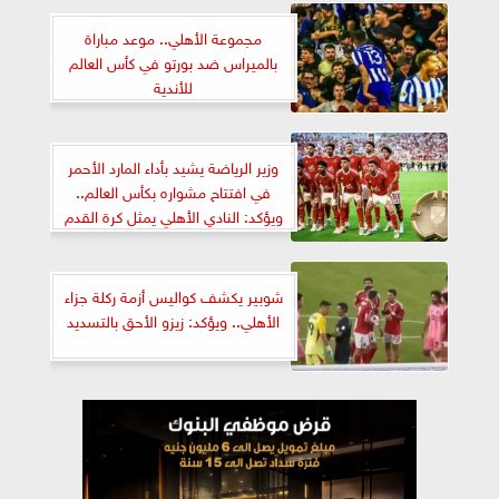
مجموعة الأهلي.. موعد مباراة
بالميراس ضد بورتو في كأس العالم
للأندية
وزير الرياضة يشيد بأداء المارد الأحمر
في افتتاح مشواره بكأس العالم..
ويؤكد: النادي الأهلي يمثل كرة القدم
المصرية
شوبير يكشف كواليس أزمة ركلة جزاء
الأهلي.. ويؤكد: زيزو الأحق بالتسديد