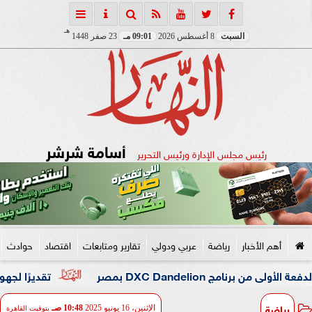
هـ
السبت
8 أغسطس 2026
09:01 مـ
23 صفر 1448
أسامة شرشر
رئيس مجلس الإدارة ورئيس التحرير
أهم الأخبار
رياضة
عربي ودولي
تقارير ومتابعات
اقتصاد
حوادث
DXC Dandel بمصر
تقديرًا لجهوه في تطوير
رياضة
الإثنين، 16 يونيو 2025
10:48 صـ
بتوقيت القاهرة