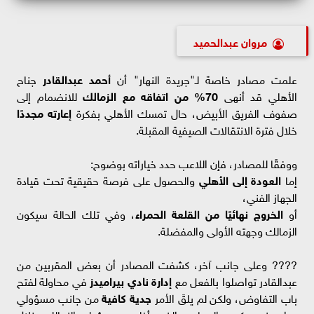
مروان عبدالحميد
علمت مصادر خاصة لـ"جريدة النهار" أن
أحمد عبدالقادر
جناح
الأهلي قد أنهى
70% من اتفاقه مع الزمالك
للانضمام إلى
صفوف الفريق الأبيض، حال تمسك الأهلي بفكرة
إعارته مجددًا
خلال فترة الانتقالات الصيفية المقبلة.
ووفقًا للمصادر، فإن اللاعب حدد خياراته بوضوح:
إما
العودة إلى الأهلي
والحصول على فرصة حقيقية تحت قيادة
الجهاز الفني،
أو
الخروج نهائيًا من القلعة الحمراء
، وفي تلك الحالة سيكون
الزمالك وجهته الأولى والمفضلة.
???? وعلى جانب آخر، كشفت المصادر أن بعض المقربين من
عبدالقادر تواصلوا بالفعل مع
إدارة نادي بيراميدز
في محاولة لفتح
باب التفاوض، ولكن لم يلقَ الأمر
جدية كافية
من جانب مسؤولي
بيراميدز، بعكس الحماس الذي أظهره مسؤولو الزمالك خلال