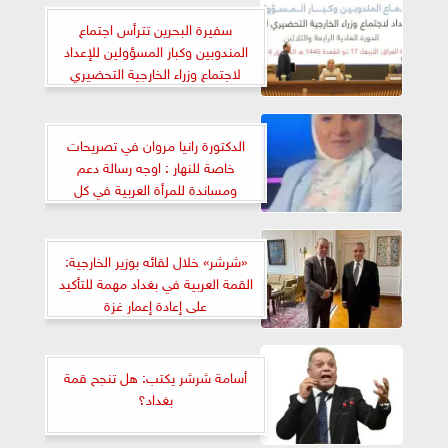
سفيرة البحرين تترأس اجتماع
المندوبين وكبار المسؤولين للإعداد
لاجتماع وزراء الخارجية التحضيري
للقمة العربية في بغداد
الدكتورة رانيا مروان في تصريحات
خاصة للنهار : اوجه رسالة دعم
ومساندة للمرأة العربية في كل
اقطارنا العربية بالتزامن مع القمة
العربية
«شرشر» خلال لقائه بوزير الخارجية:
القمة العربية في بغداد مهمة للتأكيد
على إعادة إعمار غزة
أسامة شرشر يكتب: هل تنجح قمة
بغداد؟