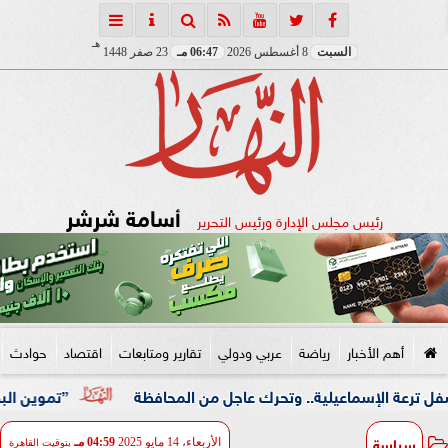
هـ
السبت
8 أغسطس 2026
06:47 مـ
23 صفر 1448
أسامة شرشر
رئيس مجلس الإدارة ورئيس التحرير
أهم الأخبار
رياضة
عربي ودولي
تقارير ومتابعات
اقتصاد
حوادث
سماعيلية.. وتحرك عاجل من المحافظة
”تموين البحيرة”: ضبط 2707 مخالفات تموينية متنوعة فى حملات رقابية خلال يوليو الما
سياسة
الأربعاء، 14 مايو 2025
04:59 مـ
بتوقيت القاهرة