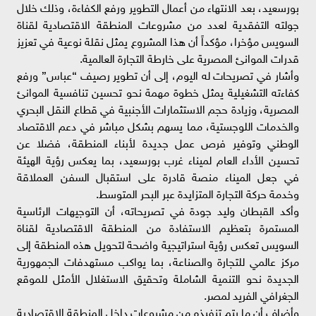
بورسعيد، بعد الانتهاء من أعمال التطوير ورفع الكفاءة، وذلك خلال
جولته التفقدية لعدد من مشروعات المنطقة الاقتصادية لقناة
السويس مؤخرا، مؤكداً أن هذا المشروع يمثل نقلة نوعية في تعزيز
قدرات الموانئ المصرية على خارطة التجارة العالمية.
وأشار في تصريحات له اليوم، إلى أن تطوير رصيف “عباس” ورفع
كفاءته التشغيلية يمثل خطوة مهمة نحو تحسين تنافسية الموانئ
المصرية، وزيادة حجم الاستثمارات الأجنبية في قطاع النقل البحري
والخدمات اللوجستية، مما يسهم بشكل مباشر في دعم الاقتصاد
الوطني وتوفير فرص عمل جديدة لأبناء المنطقة، فضلا عن
تحسين الأداء العام لميناء غرب بورسعيد، بما يعكس رؤية الهيئة
في جعل الميناء منصة قادرة على استقبال السفن العملاقة
وخدمة حركة التجارة المتزايدة عبر البحر المتوسط.
وأكد القبطان وليد جودة في تصريحاته، أن التوجيهات الرئاسية
المستمرة بتعظيم الاستفادة من المنطقة الاقتصادية لقناة
السويس تعكس رؤية استراتيجية واضحة لتحويل هذه المنطقة إلى
مركز عالمي للتجارة والصناعة، بما يواكب مستهدفات الجمهورية
الجديدة نحو التنمية الشاملة وتحقيق الاستغلال الأمثل للموقع
الجغرافي الفريد لمصر.
وأضاف أن ما يتم تنفيذه من مشروعات داخل المنطقة الاقتصادية