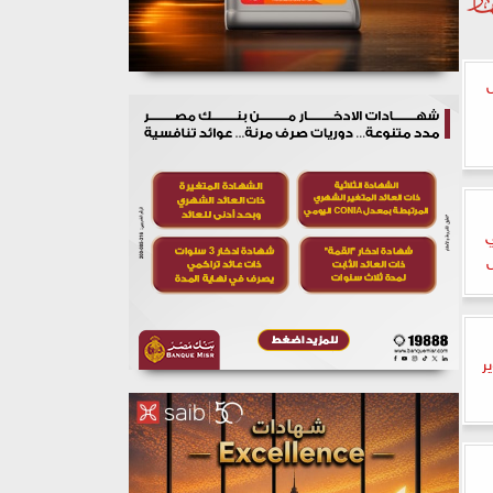
ل
ي
ص
ر