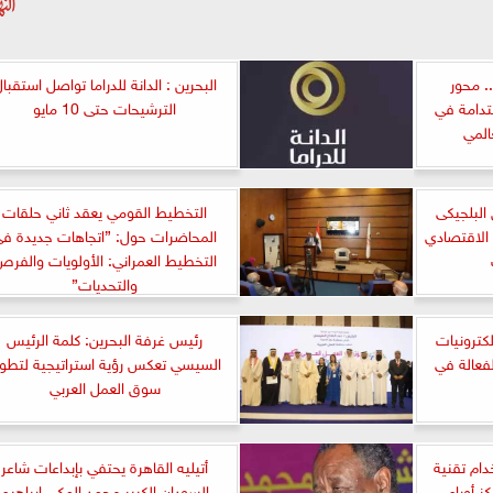
. محور
البحرين : الدانة للدراما تواصل استقبا
تدامة في
الترشيحات حتى 10 مايو
المي
البلجيكى
التخطيط القومي يعقد ثاني حلقات
 الاقتصادي
المحاضرات حول: ”اتجاهات جديدة ف
التخطيط العمراني: الأولويات والفر
والتحديات”
لكترونيات
رئيس غرفة البحرين: كلمة الرئيس
فعالة في
السيسي تعكس رؤية استراتيجية لتطوي
سوق العمل العربي
ة باستخدام تقنية
أتيليه القاهرة يحتفي بإبداعات شاعر
ركز أورام
السودان الكبير محمد المكي إبراهيم