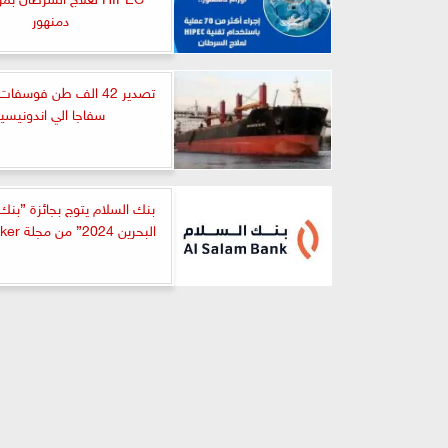
دمنهور
تصدير 42 الف طن فوسفات
سفاجا الي اندونيسيا
بنك السلام يتوج بجائزة ”بنك
البحرين 2024” من مجلة The Banker