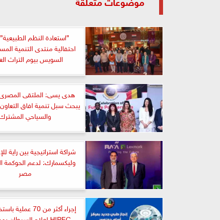
موضوعات متعلقة
”استعادة النظم الطبيعية”.
احتفالية منتدى التنمية المس
السويس بيوم التراث الع
هدى يسى: الملتقى المصرى 
يبحث سبل تنمية افاق التعاون
والسياحي المشترك
شراكة استراتيجية بين راية للإ
وليكسمارك: لدعم الحوكمة ال
مصر
إجراء أكثر من 70 عملي
HIPEC لعلاج السرطان بم