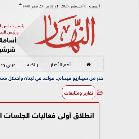
هـ
السبت
8 أغسطس 2026
02:21 مـ
23 صفر 1448
رئيس مجلس الإ
ورئيس التحر
أسامة 
شرشر
أهم الأخبار
رياضة
عربي ود
ن سيناريو فيتنام.. قواعد في لبنان واحتلال ممتد دون أفق
تقارير ومتابعات
انطلاق أولى فعاليات الجلسات الت