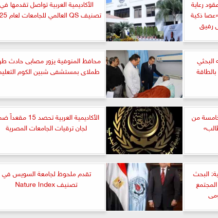
 جامعة سوهاج يوقع 6 عقود رعاية
الأكاديمية العربية تواصل تقدمها في
«عصا ذكية
تصنيف QS العالمي للجامعات لعام 2025
ل رفيق
 البحثي
محافظ المنوفية يزور مصابى حادث طر
 بالطاقة
طملاى بمستشفى شبين الكوم التعلي
خامسة من
الأكاديمية العربية تحصد 15 مقعد
الب»
لجان ترقيات الجامعات المصرية
ة: البحث
تقدم ملحوظ لجامعة السويس في
المجتمع
تصنيف Nature Index
ومى