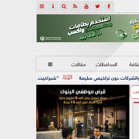
قافة
المحافظات
مقالات

ص سليمة
”شبراخيت وبدر” ضمن أفضل 10 وحدات محلية على مستوى الجمهورية بالدورة الخامسة لجائزة مصر للتميز الحكومي
اهرة