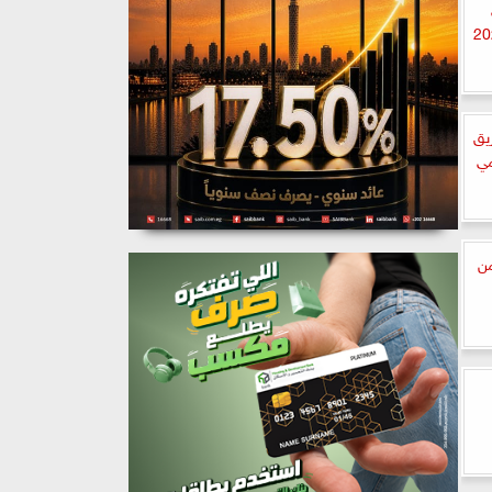
يق
مي
اً ضمن