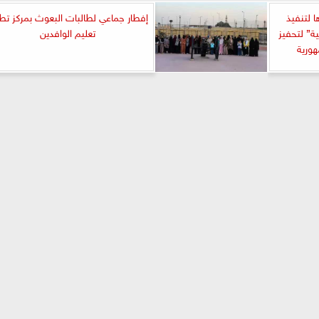
ا لتنفيذ
إفطار جماعي لطالبات البعوث بمركز تطو
ية” لتحفيز
تعليم الوافدين
هورية