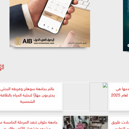
قدمها في
عالم بجامعة سوهاج وفريقه البحثي
يخترعون جهازًا لتحلية المياه بالطاقة
الشمسية
حادث طريق
جامعة حلوان تنفذ المرحلة الخامسة م
التعليمي
مشروع «تشغيل الألف طالب»