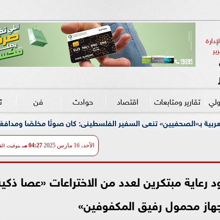
دارة 
ير
ولي
تقارير ومتابعات
اقتصاد
حوادث
فن
ث
عى السفير الفلسطينى: كان صوتًا مخلصًا ومدافعًا صلبًا عن القضية ال
الأحد، 16 مارس 2025
04:27 مـ
بتوقيت الق
امعة سوهاج يوقع 6 عقود رعاية مبتكرين لعدد من الاختراعات «عصا ذكي
جهاز محمول رفيق المكفوفين»