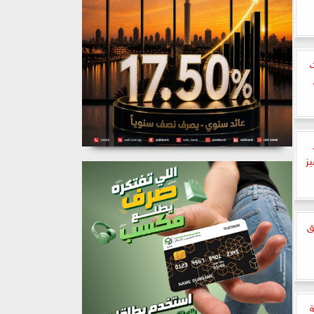
ث
يز
ق