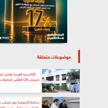
موضوعات متعلقة
الأكاديمية العربية تواصل ت
تصنيف QS العالمي للجامعات لعام 2025
محافظ المنوفية يزور مصابى 
طملاى بمستشفى شبين الكوم 