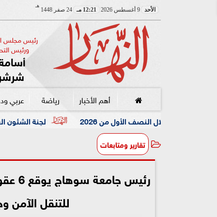
هـ
الأحد
9 أغسطس 2026
12:21 مـ
24 صفر 1448
رئيس مجلس الإ
ورئيس التحر
أسامة 
شرشر
أهم الأخبار
رياضة
عربي ود
لجنة الشئون العربية بـ«الصحفيين» تن
تقارير ومتابعات
رئيس ج
للتنقل الآمن و