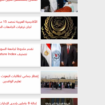
الأكادي
لجان ترقيات الجامعات ال
تقدم ملحوظ لجامعة السو
تصنيف Nature Index
إفطار جماعي لطالبات البعوث ب
تعليم الوافدين
إحالة 8 عاملين بإحدى الإدار