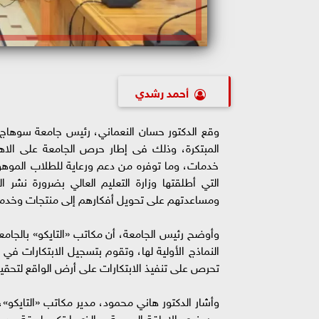
أحمد رشدي
المبتكرة، وذلك فى إطار حرص الجامعة على الاهت
خدمات، وما توفره من دعم ورعاية للطلاب الموهوبين 
التي أطلقتها وزارة التعليم العالي بضرورة نشر ال
ومساعدتهم على تحويل أفكارهم إلى منتجات وخدم
وأوضح رئيس الجامعة، أن مكاتب «التايكو» بالجامع
النماذج الأولية لها، وتقوم بتسجيل الابتكارات في
تحرص على تنفيذ الابتكارات على أرض الواقع لتحق
وأشار الدكتور هاني محمود، مدير مكاتب «التايكو»،
من ذوي الإعاقة البصرية، والذي ابتكر طريقة جدي