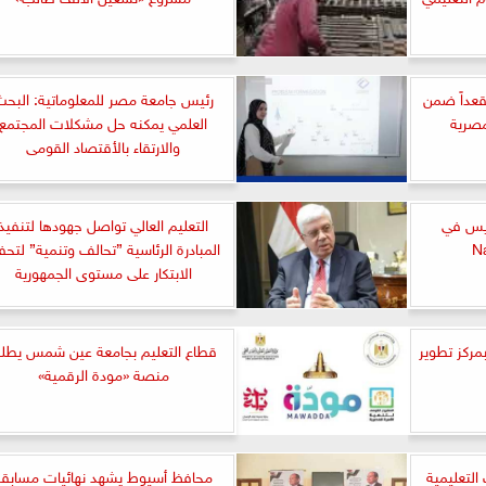
مية العربية تحصد 15 مقعداً ضمن
رئيس جامعة مصر للمعلوماتية: البح
مصرية
العلمي يمكنه حل مشكلات المجتمع
والارتقاء بالأقتصاد القومى
يس في
التعليم العالي تواصل جهودها لتنفيذ
المبادرة الرئاسية ”تحالف وتنمية” لتحف
الابتكار على مستوى الجمهورية
مركز تطوير
قطاع التعليم بجامعة عين شمس يطل
منصة «مودة الرقمية»
ات التعليمية
محافظ أسيوط يشهد نهائيات مسابقة