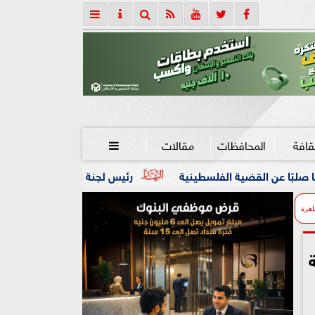
قافة
المحافظات
مقالات

فلسطينية
رئيس لجنة الحكام : الفراعنة الدولية لجمباز الايروبي
اهرة
ة