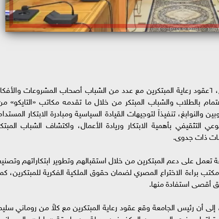
وقع الدكتور حسان النعماني، رئيس جامعة سوهاج، ٦عقود رعاية المبتكرين مع عدد من الشباب أصحاب المشروعات والأفكا
مام بالطلاب والشباب المبتكر من خلال ما تقدمه مكاتب «التايكو» من
والنوابغ، تنفيذاََ لتوجيهات القيادة السياسية ومبادرة الابتكار المستدام
وعي التثقيفي بأهمية الابتكار وريادة الأعمال، واكتشاف الشباب المبتكر
ات ذات جدوى.
ة تعمل على دعم المبتكرين من خلال استقبالهم وتطوير ابتكاراتهم وتصنيع
 مكتب براءة الاختراع المصري لضمان حقوق الملكية الفكرية للمبتكرين، كما
يق أقصى استفادة منها.
 إلى أن رئيس الجامعة وقع عقود رعاية المبتكرين مع كلاً من روماني سليم
دة لتعليم ذوي الهمم من المكفوفين بديلة عن طريقة «برايل»، إلى جانب