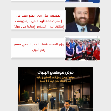
المهندس على زين : نجاح مصر فى
إتمام صفقة الهدنة فى غزة ووقف
إطلاق النار .. تنعكس إيجابيا على حركة
التجارة مع فتح معبر رفح وبدء
تنفيذها اليوم
وزير الصحة يتفقد الحجر الصحي بمعبر
رفح البري