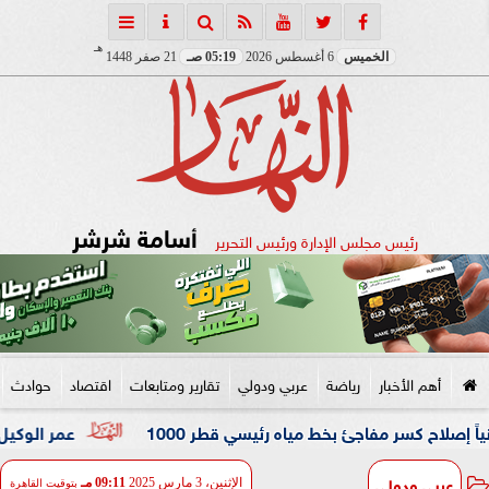
هـ
الخميس
6 أغسطس 2026
05:19 صـ
21 صفر 1448
أسامة شرشر
رئيس مجلس الإدارة ورئيس التحرير
أهم الأخبار
رياضة
عربي ودولي
تقارير ومتابعات
اقتصاد
حوادث
 مفاجئ بخط مياه رئيسي قطر 1000
عمر الوكيل ”بكار” مدربًا
عربي ودولي
الإثنين، 3 مارس 2025
09:11 مـ
بتوقيت القاهرة