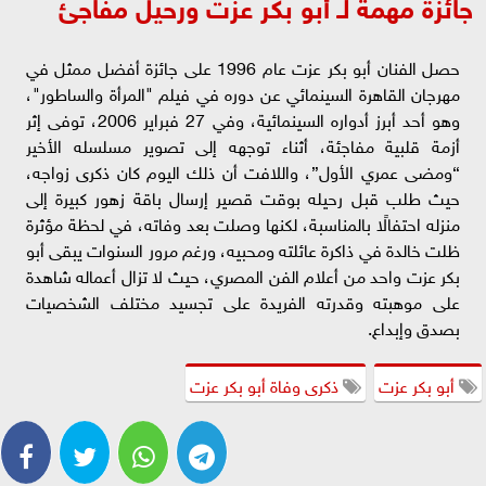
جائزة مهمة لـ أبو بكر عزت ورحيل مفاجئ
حصل الفنان أبو بكر عزت عام 1996 على جائزة أفضل ممثل في
مهرجان القاهرة السينمائي عن دوره في فيلم "المرأة والساطور"،
وهو أحد أبرز أدواره السينمائية، وفي 27 فبراير 2006، توفى إثر
أزمة قلبية مفاجئة، أثناء توجهه إلى تصوير مسلسله الأخير
“ومضى عمري الأول”، واللافت أن ذلك اليوم كان ذكرى زواجه،
حيث طلب قبل رحيله بوقت قصير إرسال باقة زهور كبيرة إلى
منزله احتفالًا بالمناسبة، لكنها وصلت بعد وفاته، في لحظة مؤثرة
ظلت خالدة في ذاكرة عائلته ومحبيه، ورغم مرور السنوات يبقى أبو
بكر عزت واحد من أعلام الفن المصري، حيث لا تزال أعماله شاهدة
على موهبته وقدرته الفريدة على تجسيد مختلف الشخصيات
بصدق وإبداع.
أبو بكر عزت
ذكرى وفاة أبو بكر عزت