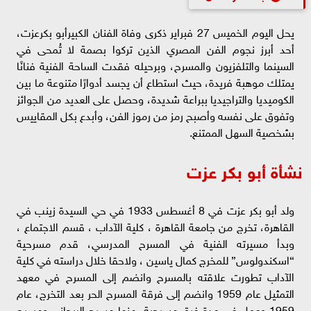
يحل اليوم الخميس 27 فبراير ذكرى وفاة الفنان الكبيرأبو بكرعزت،
أحد أبرز نجوم الفن المصري الذين تركوا بصمة لا تُمحى في
السينما والتلفزيون والمسرح، وبرحيله فقدت الساحة الفنية فنانًا
يمتلك موهبة فريدة، حيث استطاع أن يجسد أدوارًا متنوعة ما بين
الكوميديا والتراجيديا ببراعة شديدة، وحصل على العديد من الجوائز
وتفوق على نفسه وأصبح رمز من رموز الفن، وأبدع بكل المقاييس
بشخصية السهل الممتنع.
نشأة أبو بكر عزت
ولد أبو بكر عزت في 8 أغسطس 1933 في حي السيدة زينب في
القاهرة، تخرج من جامعة القاهرة ، كلية الآداب ، قسم الاجتماع ،
وبدأ مسيرته الفنية في المسرح المدرسي، قدم مسرحية
“اسكندولوس” للمخرج كمال ياسين ، ولاحقا خلال دراسته في كلية
الآداب تطورت علاقته بالمسرح وانضم إلى المسرح في معهد
التمثيل عام 1959 وانضم إلى فرقة المسرح الحر بعد التخرج، عام
1959 وعمل في عدة فرق مسرحية، منها مسرح الريحاني ومسرح