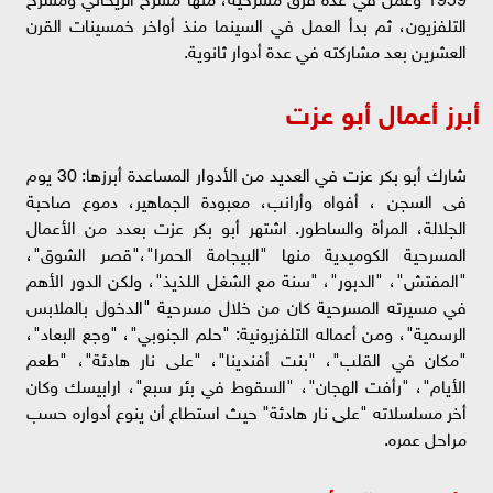
التلفزيون، ثم بدأ العمل في السينما منذ أواخر خمسينات القرن
العشرين بعد مشاركته في عدة أدوار ثانوية.
أبرز أعمال أبو عزت
شارك أبو بكر عزت في العديد من الأدوار المساعدة أبرزها: 30 يوم
فى السجن ، أفواه وأرانب، معبودة الجماهير، دموع صاحبة
الجلالة، المرأة والساطور. اشتهر أبو بكر عزت بعدد من الأعمال
المسرحية الكوميدية منها "البيجامة الحمرا"،"قصر الشوق"،
"المفتش"، "الدبور"، "سنة مع الشغل اللذيذ"، ولكن الدور الأهم
في مسيرته المسرحية كان من خلال مسرحية "الدخول بالملابس
الرسمية"، ومن أعماله التلفزيونية: "حلم الجنوبي"، "وجع البعاد"،
"مكان في القلب"، "بنت أفندينا"، "على نار هادئة"، "طعم
الأيام"، "رأفت الهجان"، "السقوط في بئر سبع"، ارابيسك وكان
أخر مسلسلاته "على نار هادئة" حيث استطاع أن ينوع أدواره حسب
مراحل عمره.