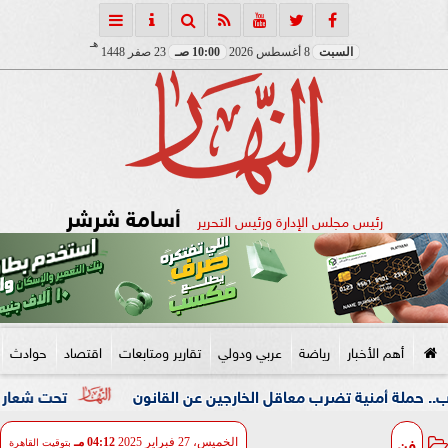
هـ
السبت
8 أغسطس 2026
10:00 صـ
23 صفر 1448
أسامة شرشر
رئيس مجلس الإدارة ورئيس التحرير
أهم الأخبار
رياضة
عربي ودولي
تقارير ومتابعات
اقتصاد
حوادث
نية تضرب معاقل الخارجين عن القانون
تحت شعار «خدمة بيوت 
فن
الخميس، 27 فبراير 2025
04:12 مـ
بتوقيت القاهرة