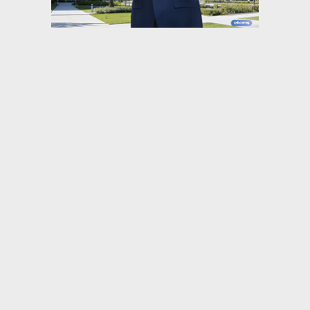
⇡
رياضة
كاف يؤكد دعمه لإنفانتينو في بيان رسمي
صفقة جديدة تدعم صفوف ريال مدريد
رئيس البارالمبية المصرية متحدثًا في برنامج