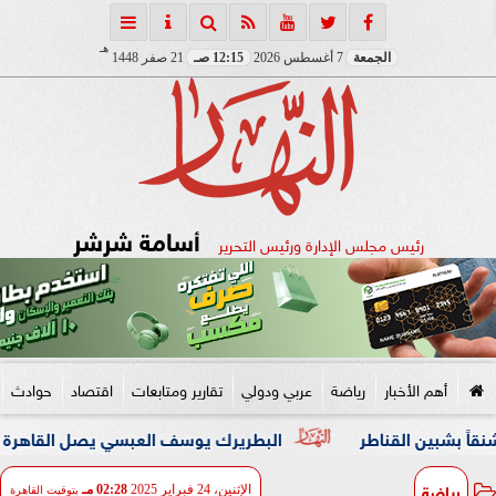
هـ
الجمعة
7 أغسطس 2026
12:15 صـ
21 صفر 1448
أسامة شرشر
رئيس مجلس الإدارة ورئيس التحرير
أهم الأخبار
رياضة
عربي ودولي
تقارير ومتابعات
اقتصاد
حوادث
قناطر
البطريرك يوسف العبسي يصل القاهرة في زيارة رعوية 
رياضة
الإثنين، 24 فبراير 2025
02:28 مـ
بتوقيت القاهرة