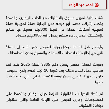
أحمد عبد الواحد
شنت إدارة تموين دسوق بالاشتراك مع الطب البيطري والصحة
وتحت إشراف محمد أبو عيطه مدير الإدارة حملة تموينية حملة
تموينية أسفرت الحملة عن ضبط 300كيلو فسيخ غير صالح
للإستهلاك الآدمي وحرر محضر يحمل رقم 3336جنح دسوق.
وأوضح عادل الهابط ، وكيل وزارة التموين بكفر الشيخ إن الحملة
تأتي في إطار متابعة محلات الأسماك والفسيخ بمدن المحافظة .
وحررت الحملة محضر يحمل رقم 3335 لسنة 2025 ضد ضد
صاحب محل لحوم وذلك بعد ضبط 20 كيلو لحوم بلدي مذبوحة
خارج المجزر الحكومي ودون توقيع الكشف الطبي علي الذبيحة قبل
ذبحها.
تم إتخاذ الإجراءات القانونية اللازمة حيال الوقائع والتحفظ على
المضبوطات وجاري العرض على النيابة العامة والتي ستتولى
مباشرة التحقيق.