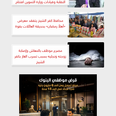
النقابة وقيادات وزارة التموين افتتاح
اهلا يا رمضان الاثنين القادم
محافظ كفر الشيخ يتفقد معرض
«أهلاً رمضان» بحديقة العائلات بفوة
مصرع موظف بالمعاش وإصابة
زوجته ونجليه بسبب تسرب الغاز بكفر
الشيخ