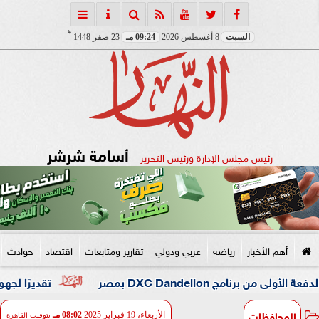
هـ
السبت
8 أغسطس 2026
09:24 مـ
23 صفر 1448
أسامة شرشر
رئيس مجلس الإدارة ورئيس التحرير
أهم الأخبار
رياضة
عربي ودولي
تقارير ومتابعات
اقتصاد
حوادث
DXC Dandel بمصر
تقديرًا لجهوه في تطوير
المحافظات
الأربعاء، 19 فبراير 2025
08:02 مـ
بتوقيت القاهرة