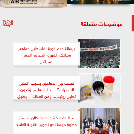
موضوعات متعلقة
برسالة دعم قوية لفلسطين جماهير
سيلتك: اشهروا البطاقة الحمرا
لإسرائيل
غضب بين المعلمين بسبب ”تحليل
المخدرات”...خبراء التعليم يؤكدون:
تحليل روتيني...ومن العدالة أن يطبق
على كافة فئات المجتمع...ويجب أن
تتحمل الوزارة نفقات
التحليل...المعلمون: عيب ولا يليق
عبداللطيف: شهادة «البكالوريا» تمثل
بمن علموا الدنيا
خطوة مهمة نحو تطوير الثانوية العامة