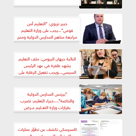
خبير تربوي: ”التعليم أمن
قومي”...يجب على وزارة التعليم
مراجعة مناهج المدارس الدولية ومنح
المعلمين رخصة مزاولة
النائبة جيهان البيومي: ملف التعليم
يشهد طفرة في عهد الرئيس
السيسي...ويجب تفعيل الرقابة على
المدارس الخاصة والدولية
”بيزنس المدارس الدولية
والخاصة”....خبراء التعليم: تضرب
بقرارات وزارة التعــليم عــرض
الحائط...ونواب يطــالبون بتشديد
الرقـابة...أولياء الأمور: التعليم في
المدارس الدولية أصبح «سبوبة»
كاسبرسكي تكشف عن تطوّر عمليات
الاحتيال «النيجيرية» عبر البريد