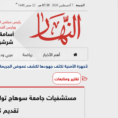
هـ
الجمعة
7 أغسطس 2026
07:59 صـ
22 صفر 1448
رئيس مجلس الإ
ورئيس التحر
أسامة 
شرشر
أهم الأخبار
رياضة
عربي ود
جهزة الأمنية تكثف جهودها لكشف غموض الجريمة
وسط أجواء 
تقارير ومتابعات
مستشفيات جامعة سوهاج تواصل
تقديم ك