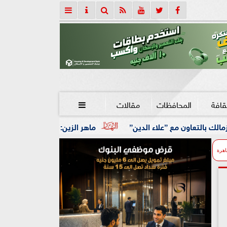
قافة
المحافظات
مقالات

ء الدين”
ماهر الزين: 25 حافلة تُعيد 1250 سودانيًا ضمن الفوج الـ41.. والالتزام بوثائق السفر عزز انسيابية العودة الطوعية
اهرة