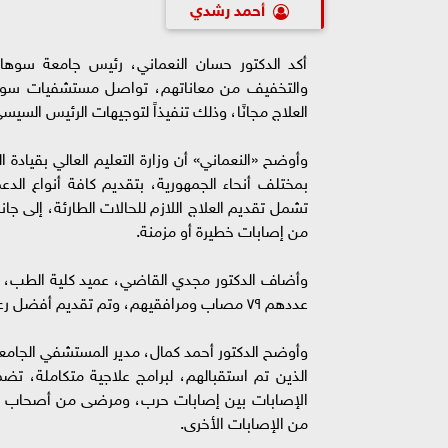
أحمد رشدي
أكد الدكتور حسان النعماني، رئيس جامعة سوهاج،
والتخفيف من معاناتهم، تواصل مستشفيات سوهاج
العلاج مجانًا، وذلك تنفيذاً لتوجيهات الرئيس السي
وأوضح «النعماني» أن وزارة التعليم العالي بقياد
بمختلف أنحاء الجمهورية، بتقديم كافة أنواع الد
تشمل تقديم العلاج اللازم للحالات الطارئة، إلى ج
من إصابات خطيرة أو مزمنة.
وأضاف الدكتور مجدي القاضي، عميد كلية الطب، 
عددهم ٧٩ مصاب ومرافقيهم، وتم تقديم أفضل رعاية ممكنة لهم، حيث تم علاجهم على مدار شهر حتى تماثلهم للشفاء التام.
الذين تم استقبالهم، لبرامج علاجية متكاملة، 
الإصابات بين إصابات حرب، ومرضى من أصحاب الأ
من الإصابات الأخرى.