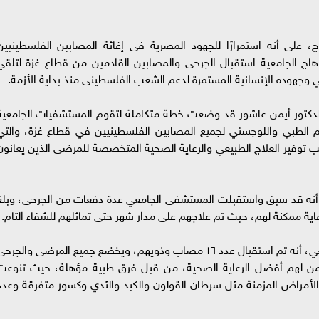
 على أنه استمرارًا للجهود المصرية فى إغاثة المصابين الفلسطينيين
 الجامعية استقبال الجرحى والمصابين القادمين من قطاع غزة لتلقي
سي وجهوده الإنسانية المستمرة لدعم الشعب الفلسطينى منذ بداية الأزمة.
ة الدكتور أيمن عاشور قد وضعت خطة متكاملة لتقوم المستشفيات الجامعية
عم الطبي واللوجستي لجميع المصابين الفلسطينيين في قطاع غزة، والتي
انب توفير العلاج الطبيعي والرعاية الصحية المتخصصة للمرضى الذين يعانون
أنه قد سبق واستقبلت المستشفى الجامعي عدة دفعات من الجرحى، وبلغ
وأوضح الدكتور أحمد كمال، مدير المستشفي الجامعي، أنه تم استقبال عدد ١٦ مصاب وذويهم، ويخضع جميع المرضى والجر
تضمن لهم أفضل الرعاية الصحية، من قبل فرق طبية مؤهلة، حيث تنوعت
مراض المزمنة مثل سرطان القولون والكبد والثدي وكسور متفرقة وعدد