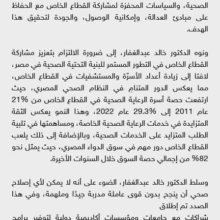
الصحية، والسياسات المحفزة لمشاركة القطاع الخاص مع الحفاظ
على مبادئ العدالة، وإمكانية الوصول، والجودة لتحقيق هذا
الهدف.
ونوه الدكتور خالد عبدالغفار، إلى ضرورة الالتزام بتعزيز مشاركة
القطاع الخاص في التطور المستمر للبنية التحتية الصحية في مصر،
لافتا إلى زيادة أعداد الأسرّة والمستشفيات في القطاع الخاص،
مما يعكس الدور المتنامِ في النظام الصحي المصري، حيث
ارتفعت حصة أسرة الرعاية الصحية في القطاع الخاص من %21
عام 2011 إلى %29.3 عام 2022، وهذا النمو يعكس الثقة
المتزايدة في خدمات الرعاية الصحية الخاصة، ومساهمتها في تلبية
الطلب المتزايد على الخدمات الصحية، وبالإضافة إلى ذلك يلعب
القطاع الخاص دور مهم في سوق الدواء المصري، حيث يمثل نحو
82% من إجمالي حصة السوق خلال السنوات الأخيرة.
وسلط الدكتور خالد عبدالغفار، الضوء على أنه لا يمكن لأي إصلاح
صحي أن ينجح بدون قوى عاملة مدربة جيدًا وملهمة، وفي هذا
الصدد تم إطلاق
شراكات مع جامعات ومؤسسات أكاديمية دولية لتوفير برامج