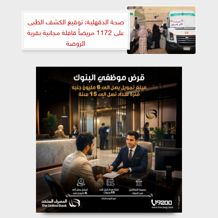
صحة الدقهلية: توقيع الكشف الطبى
على 1172 مريضاً قافلة مجانية بقرية
الروضة