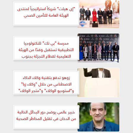
”إي هيلث” شريكاً استراتيجياً لمنتدى
الهيئة العامة للتأمين الصحي
مدرسة ”بي تك” للتكنولوجيا
التطبيقية تستقبل وفدًا من الهيئة
التعليمية لقطاع التجزئة بجنوب
افريقيا
زوهو تدفع بتقنية وكلاء الذكاء
الاصطناعي من خلال ”وكلاء زيا”
و”استوديو الوكلاء” و”متجر الوكلاء”
خبير عالمي يوضح دور البدائل الخالية
من الدخان في تقليل المخاطر الصحية