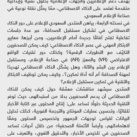
متقدمة تعتمد على الذكاء الاصطناعي، ممّا يمثّل نقلة نوعية في
صناعة الإعلام السعودي.
في نسخته الرابعة، يراهن المنتدى السعودي للإعلام على دور الذكاء
الاصطناعي في تشكيل مستقبل الصحافة، عبر عدة جلسات
تفاعلية تفتح آفاقًا جديدة أمام الإعلاميين، ومن أبرزها: معايير
الابتكار المهني في عصر الذكاء الاصطناعي: كيف يمكن للصحفيين
التكيّف مع التطورات الرقمية؟ وكذلك دور تقنيات الواقع
الافتراضي (VR) والمعزز (AR) في صناعة الإعلام، ومستقبل
الإعلام بين البشر والآلة، وهل يشكّل الذكاء الاصطناعي تهديدًا
لمهنة الصحافة أم أنه أداة تمكين؟، وكيف يمكن توظيف الابتكار
والتقنية في تمكين مستقبل الإعلام؟
المنتدى سيشهد مناقشات معمّقة حول كيف يمكن للذكاء
الاصطناعي أن يدعم الصحفيين بدلا من استبدالهم، حيث توفر
التقنية الحديثة حلولًا تساعد على: إنتاج المحتوى عبر كتابة الأخبار
تلقائيًا، وتحسين عمليات المونتاج والترجمة الفورية، كذلك تحليل
البيانات لقياس توجهات الجمهور وتخصيص المحتوى وفقًا
لاهتماماتهم، وأيضاً الأتمتة الصحفية؛ من خلال أدوات تساعد
الصحفيين في تلخيص الأخبار، والتدقيق اللغوي، والتعرف على