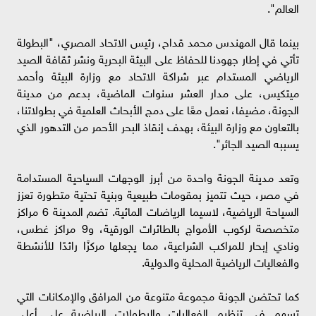
العالم".
بينما قال المهندس محمد قداح، رئيس الاتحاد المصري، "البطولة
تأتي في إطار جهودنا للحفاظ على البيئة البحرية ونشر ثقافة الصيد
الرياضي المستدام عبر شراكة الاتحاد مع وزارة البيئة وأحمد
ميتكيس، على مدار العشر سنوات الماضية، بدعم من مدينة
الجونة، مضيفا، نعمل معًا على دمج الأبحاث العلمية في بطولاتنا،
بالتعاون مع وزارة البيئة، بهدف إنقاذ البحر الأحمر من التدهور الذي
يسببه الصيد الجائر".
وتعد مدينة الجونة واحدة من أبرز الوجهات السياحية المستدامة
في مصر، حيث تتميز بمقومات طبيعية وبنية تحتية متطورة تعزز
السياحة الرياضية، لاسيما الرياضات المائية. تضم المدينة 6 مراكز
متخصصة لركوب الأمواج بالطائرات الورقية، و9 مراكز غطس،
ونادي إبحار للمراكب الشراعية، مما يجعلها مركزًا رائدًا للأنشطة
والفعاليات الرياضية المحلية والدولية.
كما تحتضن الجونة مجموعة متنوعة من المرافق والإمكانات التي
تسهم في تنظيم الفعاليات والبطولات الرياضية على أعلى