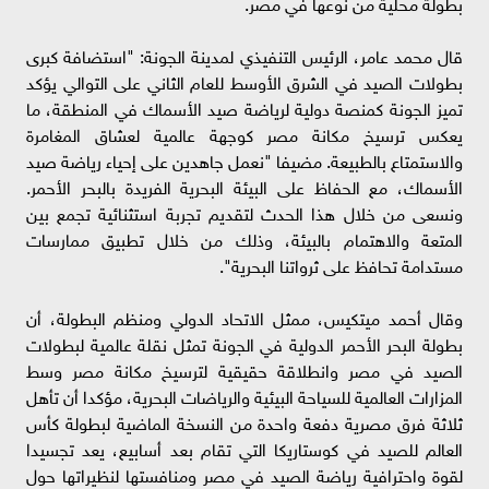
بطولة محلية من نوعها في مصر.
قال محمد عامر، الرئيس التنفيذي لمدينة الجونة: "استضافة كبرى
بطولات الصيد في الشرق الأوسط للعام الثاني على التوالي يؤكد
تميز الجونة كمنصة دولية لرياضة صيد الأسماك في المنطقة، ما
يعكس ترسيخ مكانة مصر كوجهة عالمية لعشاق المغامرة
والاستمتاع بالطبيعة. مضيفا "نعمل جاهدين على إحياء رياضة صيد
الأسماك، مع الحفاظ على البيئة البحرية الفريدة بالبحر الأحمر.
ونسعى من خلال هذا الحدث لتقديم تجربة استثنائية تجمع بين
المتعة والاهتمام بالبيئة، وذلك من خلال تطبيق ممارسات
مستدامة تحافظ على ثرواتنا البحرية".
وقال أحمد ميتكيس، ممثل الاتحاد الدولي ومنظم البطولة، أن
بطولة البحر الأحمر الدولية في الجونة تمثل نقلة عالمية لبطولات
الصيد في مصر وانطلاقة حقيقية لترسيخ مكانة مصر وسط
المزارات العالمية للسياحة البيئية والرياضات البحرية، مؤكدا أن تأهل
ثلاثة فرق مصرية دفعة واحدة من النسخة الماضية لبطولة كأس
العالم للصيد في كوستاريكا التي تقام بعد أسابيع، يعد تجسيدا
لقوة واحترافية رياضة الصيد في مصر ومنافستها لنظيراتها حول