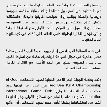
وتشمل المنافسات الدولية هذا العام مشاركة ما يزيد عن سبعين
صيادا محترفا من تسع دول مختلفة وثلاث قارات، تضم سويسرا
وإيطاليا وإنجلترا بجانب إيران وجنوب أفريقيا واليونان واسكتلندا
وثمان فرق مختلفة من مصر ومشاركة خاصة من السعودية،
يتنافسون للحصول على المراكز الثلاث الأولى من البطولة الدولية
والتي تؤهل تلقائيا لبطولة كأس العالم التي تقام في كوستاريكا
العام المقبل.
تأتي هذه الفعالية الدولية في إطار جهود مدينة الجونة لتعزيز مكانة
مصر العالمية في مجال السياحة الرياضية، فضلاً عن تسليط الضوء
على جمال الطبيعة الخلابة في البحر الأحمر، مع الالتزام الكامل
بمعايير الاستدامة البيئية.
وتعد بطولة الجونة البحر الأحمر الدولية لصيد الأسماكEl Gouna
Red Sea IGFA Championship هي الأولى من نوعها عربيا
تحت مظلة الاتحاد الدولي International Game Fish
Association، وبعد عام بالتمام من نسختها الأولى وقرابة أربعة
أشهر من استضافتها بطولة كأس مصر لصيد الأسماك، أول وأكبر