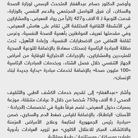
وأوضح الدكتور حسام عبدالغفار المتحدث الرسمي لوزارة الصحة
والسكان، أن فرق التواصل المجتمعي والدعم النفسي بالوزارة،
قدمت التوعية لـ 6 آلاف و427 زائراً من رواد المعرض، والمشاركين
في الأنشطة الثقافية المختلفة التي تقام على هامش المعرض،
وفي مقدمتها تعريف المواطنين بأهمية الصحة النفسية، وغرس
ثقافة التعافي من الاضطرابات النفسية، وإعادة التأهيل، تحت
مظلة المبادرة الرئاسية (صحتك سعادة) بالإضافة للتوعية الصحية
للمترددين والمشاركين، بالإجراءات الاحترازية للوقاية من أمراض
الجهاز التنفسي خلال فصل الشتاء، وبخدمات المبادرات الرئاسية
«100 مليون صحة» بالإضافة لخدمات مبادرة «بداية جديدة لبناء
الإنسان».
وأشار «عبدالغفار» إلى تقديم خدمات الكشف الطبي والتثقيف
الصحي لـ 6 ألاف و753 شخصا من خلال 3 عيادات متنقلة، موزعة
بممرات دخول المعرض، تضم فرقاً طبية في تخصصات (الجراحة -
الأسنان- الباطنة)، بالإضافة لقياس ضغط الدم والسكري، ضمن
«مبادرة رئيس الجمهورية لمتابعة وعلاج الأمراض المزمنة
والاكتشاف المبكر للاعتلال الكلوي» مع تزويد العيادات بأدوية
طوارئ ومسكنات ومستلزمات طبية ووقائية.