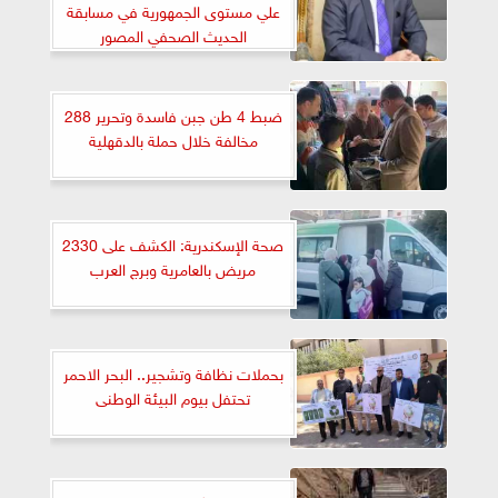
علي مستوى الجمهورية في مسابقة
‏الحديث الصحفي المصور
ضبط 4 طن جبن فاسدة وتحرير 288
مخالفة خلال حملة بالدقهلية
صحة الإسكندرية: الكشف على 2330
مريض بالعامرية وبرج العرب
بحملات نظافة وتشجير.. البحر الاحمر
تحتفل بيوم البيئة الوطنى