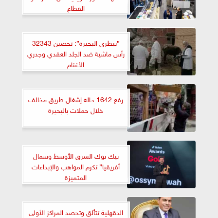
القطاع
”بيطرى البحيرة”: تحصين 32343
رأس ماشية ضد الجلد العقدي وجدري
الأغنام
رفع 1642 حالة إشغال طريق مخالف
خلال حملات بالبحيرة
تيك توك الشرق الأوسط وشمال
أفريقيا” تكرم المواهب والإبداعات
المتميزة
الدقهلية تتألق وتحصد المراكز الأولى