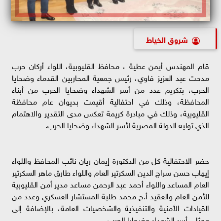
شروق الخياط
قام المهندس أيمن عطية ، محافظ القليوبية، اللواء أركان حرب
مدحت عبد العزيز فاوي، رئيس جمعية المحاربين القدماء وضحايا
الحرب، بتكريم عدد من أسر الشهداء وضحايا الحرب من أبناء
المحافظة، وذلك في احتفالية أقيمت بديوان عام محافظة
القليوبية، وذلك في مبادرة كريمة تعكس مدى التقدير والاهتمام
الذي توليه الدولة المصرية لأسر الشهداء وضحايا الحرب.
حضر الاحتفالية كل من الدكتورة إيمان ريان نائب المحافظ واللواء
إيهاب حسن سراج الدين السكرتير العام واللواء طارق ماهر السكرتير
العام المساعد واللواء أحمد عبد الرحمن مساعد مدير أمن القليوبية
للأمن العام والعقيد أ.ح محمد طلبة المستشار العسكري وعدد من
القيادات الأمنية والتنفيذية والشخصيات العامة، بالإضافة إلى
ممثلي أسر الشهداء وضحايا الحرب.