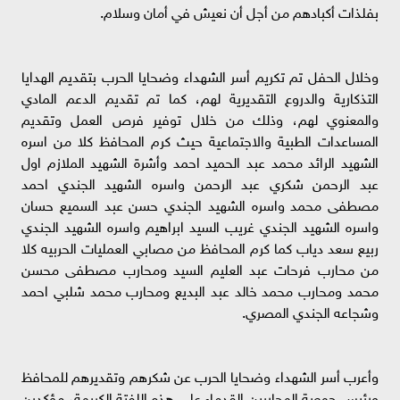
بفلذات أكبادهم من أجل أن نعيش في أمان وسلام.
وخلال الحفل تم تكريم أسر الشهداء وضحايا الحرب بتقديم الهدايا
التذكارية والدروع التقديرية لهم، كما تم تقديم الدعم المادي
والمعنوي لهم، وذلك من خلال توفير فرص العمل وتقديم
المساعدات الطبية والاجتماعية حيث كرم المحافظ كلا من اسره
الشهيد الرائد محمد عبد الحميد احمد وأشرة الشهيد الملازم اول
عبد الرحمن شكري عبد الرحمن واسره الشهيد الجندي احمد
مصطفى محمد واسره الشهيد الجندي حسن عبد السميع حسان
واسره الشهيد الجندي غريب السيد ابراهيم واسره الشهيد الجندي
ربيع سعد دياب كما كرم المحافظ من مصابي العمليات الحربيه كلا
من محارب فرحات عبد العليم السيد ومحارب مصطفى محسن
محمد ومحارب محمد خالد عبد البديع ومحارب محمد شلبي احمد
وشجاعه الجندي المصري.
وأعرب أسر الشهداء وضحايا الحرب عن شكرهم وتقديرهم للمحافظ
ورئيس جمعية المحاربين القدماء على هذه اللفتة الكريمة، مؤكدين