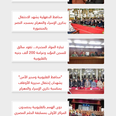
محافظ الدقهلية يشهد الاحتفال
بذكرى الإسراء والمعراج بمسجد النصر
بالمنصورة
تجارة المواد المخدرة... تقود سائق
للسجن المؤبد وغرامة 200 ألف جنيه
بالقليوبية
”محافظ القليوبية ومدير الأمن”
يشهدان إحتفال مديرية الأوقاف
بمناسبة ذكري الإسراء والمعراج
بمسجد ناصر ببنها
ذوى الهمم بالقليوبية يحصدون
المراكز الأولى بمسابقة الحلم المصري