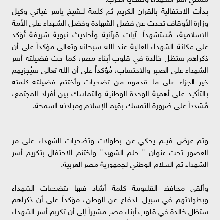
بدأت الاحتفالية بالقرآن الكريم ثم كلمة للشيخ ياسر غياتي وكيل
وزارة الأوقاف تحدث عن فضل الشهادة وفضل الشهداء على الأمة
الإسلامية، مُستشهداً بآيات قرآنية وأحاديث نبوية شريفة تُؤكد
على مكانة الشهداء العالية عند الله سبحانه وتعالى مؤكداً على أن
ذكراهم ستظل خالدة في قلوب أبناء مصر، كما حث فضيلته أسر
الشهداء على الصبر والاحتساب، مُؤكداً على أن الله تعالى سيُجزيهم
خير الجزاء على ما قدموه من تضحيات وأختتم فضيلته كلمته
بالتأكيد على أهمية الوحدة الوطنية والتماسك بين أفراد المجتمع،
مُشدداً على ضرورة التمسك بقيم الإسلام ومبادئه السمحة.
وتم عرض فيلم يحكي عن بطولات وتضحيات الشهداء على مر
العصور تحت عنوان " حلم الشهيد" واختتم الاحتفال بتكريم أسر
الشهداء ثم السلام الوطني لجمهورية مصر العربية.
وألقى محافظ القليوبية كلمة أشاد فيها بتضحيات الشهداء
وبطولاتهم في سبيل الدفاع عن الوطن، مؤكداً على أن ذكراهم
ستظل خالدة في قلوب أبناء مصر مشيراً إلى أن تكريم أسر الشهداء