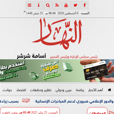
هـ
السبت
8 أغسطس 2026
10:34 مـ
23 صفر 1448
أسامة شرشر
رئيس مجلس الإدارة ورئيس التحرير
أهم الأخبار
رياضة
عربي ودولي
تقارير ومتابعات
اقتصاد
حوادث
لامي ضروري لدعم المبادرات الإنسانية
بسبب زيادة وزنها.. زوجة
المحافظات
السبت، 25 يناير 2025
01:40 صـ
بتوقيت القاهرة