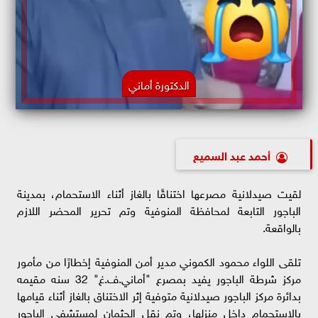
الدكتورة أماني
أحمد عبد السميع
لقيت صيدلانية مصرعها اختناقًا بالغاز أثناء الاستحمام، بمدينة
الباجور التابعة لمحافظة المنوفية وتم تحرير المحضر اللازم
بالواقعة.
تلقى اللواء محمود الكموني مدير أمن المنوفية إخطارًا من مأمور
مركز شرطة الباجور يفيد بمصرع "أماني.ف.غ" 32 سنه مقيمه
بدائرة مركز الباجور صيدلانية متوفية إثر الاختناق بالغاز أثناء قيامها
بالإستحمام داخل منزلها، وتم نقل الجثمان لمستشفى الباجور