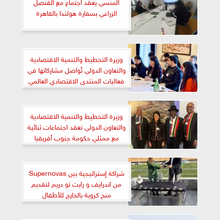
المنسي يعقد اجتماع مع القنصل
الزراعي بسفارة هولندا بالقاهرة
وزيرة التخطيط والتنمية الاقتصادية
والتعاون الدولي تُواصل مشاركاتها في
فعاليات المنتدى الاقتصادي العالمي
«دافوس» 2025
وزيرة التخطيط والتنمية الاقتصادية
والتعاون الدولي تعقد اجتماعات ثنائية
مع ممثلي حكومة جنوب أفريقيا
وباكستان خلال فعاليات المنتدى
الاقتصادي العالمي «دافوس» 2025
شراكة إستراتيجية بين Supernovas
من اندرايف و رايت تو دريم لتقديم
منح كروية بالخارج للأطفال