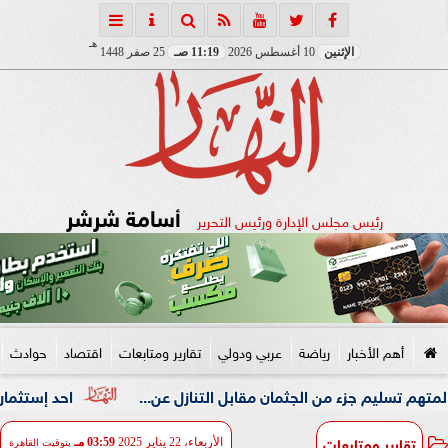
هـ
الإثنين
10 أغسطس 2026
11:19 صـ
25 صفر 1448
أسامة شرشر
رئيس مجلس الإدارة ورئيس التحرير
أهم الأخبار
رياضة
عربي ودولي
تقارير ومتابعات
اقتصاد
حوادث
ء من الجثمان مقابل التنازل عن...
احد إستثمارات «قرة» توق
تقارير ومتابعات
الأربعاء، 22 يناير 2025
03:59 مـ
بتوقيت القاهرة