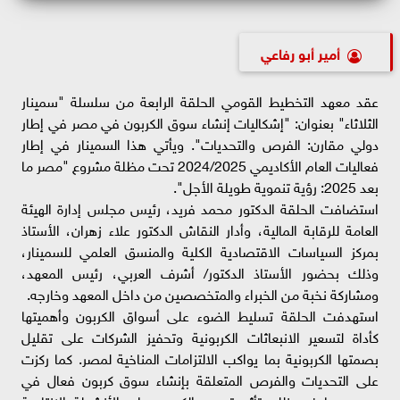
أمير أبو رفاعي
عقد معهد التخطيط القومي الحلقة الرابعة من سلسلة "سمينار
الثلاثاء" بعنوان: "إشكاليات إنشاء سوق الكربون في مصر في إطار
دولي مقارن: الفرص والتحديات". ويأتي هذا السمينار في إطار
فعاليات العام الأكاديمي 2024/2025 تحت مظلة مشروع "مصر ما
بعد 2025: رؤية تنموية طويلة الأجل".
استضافت الحلقة الدكتور محمد فريد، رئيس مجلس إدارة الهيئة
العامة للرقابة المالية، وأدار النقاش الدكتور علاء زهران، الأستاذ
بمركز السياسات الاقتصادية الكلية والمنسق العلمي للسمينار،
وذلك بحضور الأستاذ الدكتور/ أشرف العربي، رئيس المعهد،
ومشاركة نخبة من الخبراء والمتخصصين من داخل المعهد وخارجه.
استهدفت الحلقة تسليط الضوء على أسواق الكربون وأهميتها
كأداة لتسعير الانبعاثات الكربونية وتحفيز الشركات على تقليل
بصمتها الكربونية بما يواكب الالتزامات المناخية لمصر. كما ركزت
على التحديات والفرص المتعلقة بإنشاء سوق كربون فعال في