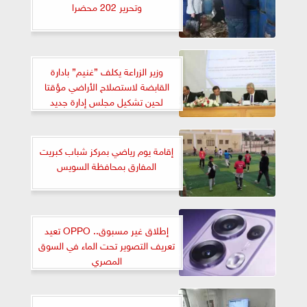
وتحرير 202 محضرا
وزير الزراعة يكلف ”غنيم” بادارة
القابضة لاستصلاح الأراضي مؤقتا
لحين تشكيل مجلس إدارة جديد
للشركة
إقامة يوم رياضي بمركز شباب كبريت
المفارق بمحافظة السويس
إطلاق غير مسبوق.. OPPO تعيد
تعريف التصوير تحت الماء في السوق
المصري