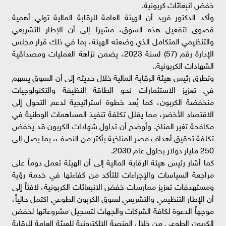
خفض انبعاثات كربونية.
وأكد الدكتور فريد أن الهيئة العامة للرقابة المالية تولي أهمية
قصوى لتفعيل هذه السوق، مشيرًا إلى أن الإطار التشريعي
والتنظيمي المتكامل الذي وضعته الهيئة، بما في ذلك قرار مجلس
الإدارة رقم (57) لسنة 2023، يضمن نزاهة العمليات ومصداقية
الشهادات الكربونية..
وتطرق رئيس هيئة الرقابة المالية خلال حديثه إلى أن السوق يسهم
في تعزيز الاستثمارات نحو الطاقة النظيفة والتكنولوجيات
منخفضة الكربون، كما يُعد خطوة استراتيجية لدعم التحول إلى
الاقتصاد الأخضر، مما يقلل تكلفة تنفيذ المساهمات الوطنية في
مكافحة تغير المناخ. وأوضح أن تداول شهادات الكربون قد يخفض
تكلفة تحقيق أهداف مصر المناخية بأكثر من النصف، بما يصل إلى
250 مليار دولار بحلول عام 2030.
كما أشار رئيس هيئة الرقابة المالية إلى أن الهيئة تعمل دوماً على
مراجعة السياسات والإجراءات للتأكد من كفاءتها في خدمة رؤية
ومستهدفات تعزيز ممارسات خفض الانبعاثات الكربونية، لافتاً إلى
أن الإطار التنظيمي والتشريعي لسوق الكربون الطوعي اكتمل حالياً،
موجهاً الدعوة لكافة الشركات والجهات لتسجيل مشروعاتها لخفض
الكربون الطوعي من خلال المنصة الإلكترونية للهيئة العامة للرقابة