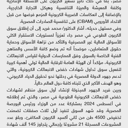
مصر، بما في ذلك تأثير تسعير الكربون على الأنشطة الإنتاجية
وكلفة المعيشة والميزة التنافسية وهيكل التجارة الخارجية،
بالإضافة إلى انعكاسات الضريبة الكربونية المزمع فرضها من قبل
الاتحاد الأوروبي (CBAM) على تنافسية الصادرات المصرية.
وفي مستهل حديثه، أشار الدكتور/ محمد فريد إلى أن إطلاق سوق
الكربون الطوعي في مصر جاء تعزيزاً لمستويات الاستقرار الكلي
للأسواق المالية غير المصرفية والتأكد من نزاهة الأسواق وحماية
حقوق المتعاملين، موضحاً أنه تم وضع كافة الأسس والمناهج
الفنية الخاصة بالسوق وفق الممارسات الدولية لقياس الانبعاثات
الكربونية، مؤكداً أن الهيئة العامة للرقابة المالية تولي أهمية كبيرة
لتفعيل سوق تداول شهادات خفض الانبعاثات الكربونية، والتي
تدعم جهود الدولة المصرية في رحلتها نحو تحقيق الحياد الكربوني،
وهو الهدف الأكبر الذي تتبناه كافة دول العالم حالياً.
وبين فريد الجهود المبذولة لإنشاء أول سوق منظم لشهادات
خفض الانبعاثات الكربونية الطوعية في مصر، والذي تم إطلاقه
في أغسطس 2024 بمشاركة عدد من الوزراء ورئيس البورصة
المصرية. وقد شهد السوق تنفيذ أول ثلاث صفقات تضمنت
تخفيض 4500 طن من ثاني أكسيد الكربون المكافئ، وبلغ عدد
المشروعات المسجلة 21 مشروعًا بإجمالي يتجاوز 145 ألف شهادة