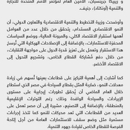
و ريبيكا جرينسبان، الأمين العام لمؤتمر الأمم المتحدة للتجارة
والتنمية (أونكتاد)، جنيف.
وأوضحت وزيرة التخطيط والتنمية الاقتصادية والتعاون الدولي، أن
النمو الاقتصادي المستدام، يتحقق من خلال عدد من العوامل
أهمها استقرار الاقتصاد الكلي، والمرونة المالية، ووضع السياسات
المحفزة للاستثمارات، بالإضافة إلى الإصلاحات الهيكلية التي تُرسخ
هذا الاستقرار وتعمل على تعزيز قدرة الدول على مواجهة التقلبات،
من خلال دفع مُشاركة القطاع الخاص، وتشجيع التحول إلى
الاقتصاد الأخضر.
كما أشارت إلى أهمية التركيز على قطاعات بعينها تُسهم في زيادة
معدلات النمو، ضاربة المثل بقطاع السياحة في مصر الذي استطاع
خلال العام الماضي أن يُحقق تطورات إيجابية على مستوى
الإيرادات والسياحة الوافدة وذلك رغم التوترات الإقليمية
بالمنطقة، بالإضافة إلى التصنيع، مشيرة إلى أن مصر تعمل على
العديد من القطاعات التي تعد محركات للنمو كما تتخذ إجراءات
مستمرة مثل وضع سقف للاستثمارات العامة من أجل إتاحة
الفرصة للقطاع الخاص لقيادة جهود التنمية.