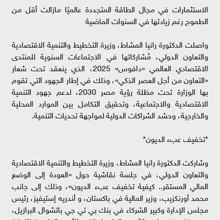
الاستثمارات في مجال الطاقة المتجددة عالميًا مازالت أقل من
الطموح رغم زيادتها في السنوات الماضية
واصلت الدكتورة رانيا المشاط، وزيرة التخطيط والتنمية الاقتصادية
والتعاون الدولي، مُشاركاتها في الاجتماعات السنوية للمنتدى
الاقتصادي العالمي «دافوس» 2025، الذي ينعقد تحت شعار
«التعاون من أجل العصر الذكي»، وذلك في إطار الجهود التي تقوم
بها الوزارة تحت مظلة رؤية مصر 2030، لدعم جهود التنمية
الاقتصادية والاجتماعية، وتحقيق التكامل بين الموارد المحلية
والخارجية، وحشد الشراكات الدولية لمواجهة تحديات التنمية.
*تخفيف عبء الديون*
وشاركت الدكتورة رانيا المشاط، وزيرة التخطيط والتنمية الاقتصادية
والتعاون الدولي، في جلسة نقاشية حول «العودة إلى الوضع
المالي المستقر.. كيفية تخفيف عبء الديون»، وذلك إلى جانب
محمد أورنكزيب، وزير المالية في باكستان، و أندريه إستيفيز، رئيس
مجلس الإدارة وكبير الشركاء في بنك بي تي جي باتشوال البرازيل،