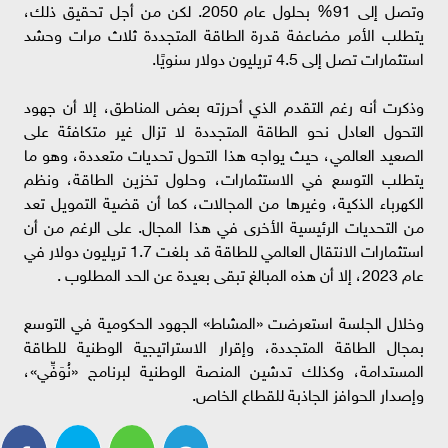
وتصل إلى 91% بحلول عام 2050. لكن من أجل تحقيق ذلك،
يتطلب الأمر مضاعفة قدرة الطاقة المتجددة ثلاث مرات وحشد
استثمارات تصل إلى 4.5 تريليون دولار سنويًا.
وذكرت أنه رغم التقدم الذي أحرزته بعض المناطق، إلا أن جهود
التحول العادل نحو الطاقة المتجددة لا تزال غير متكافئة على
الصعيد العالمي، حيث يواجه هذا التحول تحديات متعددة، وهو ما
يتطلب التوسع في الاستثمارات، وحلول تخزين الطاقة، ونظم
الكهرباء الذكية، وغيرها من المجالات، كما أن قضية التمويل تعد
من التحديات الرئيسية الأخرى في هذا المجال. على الرغم من أن
استثمارات الانتقال العالمي للطاقة قد بلغت 1.7 تريليون دولار في
عام 2023، إلا أن هذه المبالغ تبقى بعيدة عن الحد المطلوب .
وخلال الجلسة استعرضت «المشاط» الجهود الحكومية في التوسع
بمجال الطاقة المتجددة، وإقرار الاستراتيجية الوطنية للطاقة
المستدامة، وكذلك تدشين المنصة الوطنية لبرنامج «نُوَفِّي»،
وإصدار الحوافز الجاذبة للقطاع الخاص.