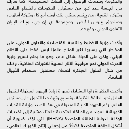
والحكومة وخدمات الوصول إلى الفئات المستهدفة؛ كما شارك
في الجلسة عدد كبير من مسئولي الحكومات والقطاع الخاص
وشركاء التنمية، من بينهم ممثلي بنك أوف أميركا، وشركة أمازون،
وصندوق بيزوس للأرض، ومجموعة آي إن جي، وبنك اليابان
للتعاون الدولي، وغيرهم.
وأكدت وزيرة التخطيط والتنمية الاقتصادية والتعاون الدولي، على
المخاطر التي يسببها تغير المناخ عالميًا ليس فقط على النظام
البيئي، ولكن على الحياة بشكل عام، وهو ما يحتم تسريع وتيرة
التحرك الدولي نحو مواجهة الآثار السلبية للتغيرات المناخية، وذلك
من خلال الحلول المبتكرة لضمان مستقبل مستدام للأجيال
القادمة.
وأكدت الدكتورة رانيا المشاط، ضرورة زيادة الجهود المبذولة للتحول
العادل نحو الطاقة النظيفة، وتسريع وتيرة هذا التحول على مستوى
العالم، رغم الجهود الكبيرة المبذولة في هذا الصدد وزيادة القدرات
الكهربائية المولد من الطاقة المتجددة عالميًا، مشيرة إلى تقديرات
الوكالة الدولية للطاقة المتجددة (IRENA) التي تؤكد ضرورة أن
تُشكل الطاقة المتجددة 70% من إجمالي إنتاج الكهرباء العالمي،