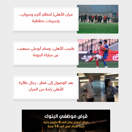
مران الأهلي| انتظام أكرم ومروان..
وتدريبات خططية
طبيب الأهلي: وسام أبوعلي سيغيب
عن مباراة الجونة
بعد الوصول إلى قطر.. رجال طائرة
الأهلي راحة من المران