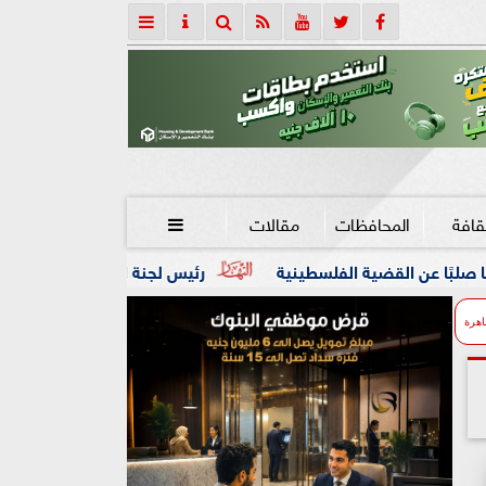
قافة
المحافظات
مقالات

لسطينية
رئيس لجنة الحكام : الفراعنة الدولية لجمباز الايروبيك
اهرة