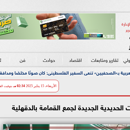
دارة 
ير
ولي
تقارير ومتابعات
اقتصاد
حوادث
فن
ث
عى السفير الفلسطينى: كان صوتًا مخلصًا ومدافعًا صلبًا عن القضية الف
الأربعاء، 15 يناير 2025
02:34 مـ
بتوقيت الق
 الحديدية الجديدة لجمع القمامة بالدقهلية