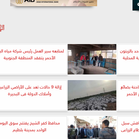
د بالزيتون
لمتابعه سير العمل رئيس شركة مياه الب
ة المحلية
الأحمر يتفقد المنطقة الجنوبية
4 ألف طن و 1186 شاحنة بضائع
إزالة 9 حالات تعد على الأراضي الزراعي
الأحمر
وأملاك الدولة فى البحيرة
تناقش سبل
محافظ كفر الشيخ يفتتح سوق اليوم
اع الزراعى
الواحد بمدينة بلطيم