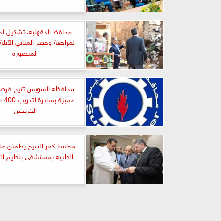
محافظ الدقهلية: تشكيل لج
لمراجعة وحصر المباني الآيل
المنصورة
محافظة السويس تتيح فرصة 
مميزة
الخريجين
محافظ كفر الشيخ يطمئن عل
الطبية بمستشفى بلطيم ا