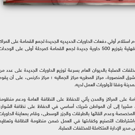
 استلام أولي دفعات الحاويات الحديديه الجديدة لجمع القمامة على المراكز
والمدن كمرحلة مرحلة أولى، وقد وجه محافظ الدقهلية بتوزيع 500 حاوية جديدة لجمع القمامة كمرحلة أولى على الوحدا
خلفات الصلبة بالديوان العام بسرعة توزيع الحاويات الجديدة على عدد من
شرق المنصورة، مركز المطريه مركز الجماليه ؛ مركز دكرنس، على أن يقوم
مدينة وفقا لأولويات العمل لديه.
ة على المراكز والمدن يأتي للحفاظ على النظافة العامة ودعم منظومة
، مشيرا إلى أن المواطن شريك أساسي في الحفاظ على نظافة الشوارع
ها المخصصة وعدم القائها بالطرقات والجزر الوسطى، وقام بمعاينة الحاويات
 واشتراطات التصنيع وكفاءتها في العمل ضمن منظومة النظافة وتعظيم
دير الإدارة المتكاملة للمخلفات الصلبة.