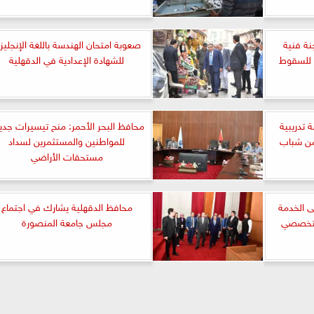
نة فنية
صعوبة امتحان الهندسة باللغة الإنجليزي
ة للسقوط
للشهادة الإعدادية في الدقهلية
تدريبية
محافظ البحر الأحمر: منح تيسيرات جدي
 بمبادرة لتدريب 400 من شباب
للمواطنين والمستثمرين لسداد
مستحقات الأراضي
ى الخدمة
محافظ الدقهلية يشارك في اجتماع
لتخصصي
مجلس جامعة المنصورة