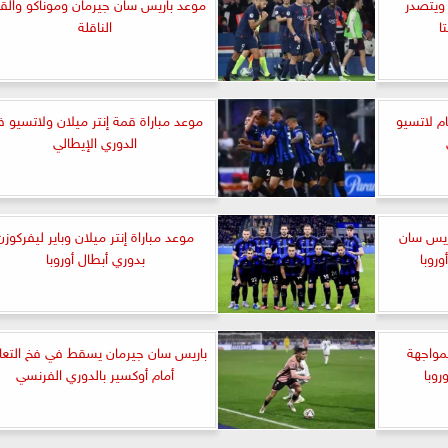
ابولي يفوز على جنوى 2-1 ويتصدر
موعد باريس سان جيرمان وموناكو والقن
ا
الناقلة
ام لاتسيو
موعد مباراة قمة إنتر ميلان ولاتسيو 
الدوري الإيطالي
اريس سان
موعد مباراة إنتر ميلان وباير ليفركوزن
روبا
بدوري أبطال أوروبا
مواجهة
باريس سان جيرمان يسقط في فخ التعا
روبا
أمام أوكسير بالدوري الفرنسي