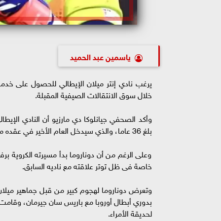
ياسمين عبد الحميد
يرغب نادي إنتر ميلان الإيطالي للحصول على خدم
خلال سوق الانتقالات الصيفية المقبلة.
وأكد الصحفي جيانلوكا دي مارزيو أن النادي الإي
بلغ 36 عاما، والذي سيدخل العام الأخير في عقده مع النيراتزوري الموسم المقبل.
وعلى الرغم من أن دوناروما بدأ مسيرته الكروية بر
خاصة فى ظل توتر علاقته مع ناديه السابق.
وتعرض دوناروما لهجوم كبير من قبل جماهير ميلا
بدوري أبطال أوروبا مع باريس سان جيرمان، وقامت ا
لحديقة الأمراء.