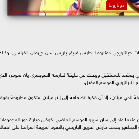
دوناروما
ات جيانلويجي دوناروما، حارس فريق باريس سان جيرمان الفرنسي، وذلك
طالي يستعد للمستقبل ويبحث عن خليفة لحارسه السويسري يان سومر، الذي
فقة نادي ميلان، إلا أن فكرة انضمامه إلى إنتر ميلان ستكون مطروحة بقوة،
ن عندما عاد إلى سان سيرو الموسم الماضي لخوض مباراة دور المجموعات
لجماهير بقذف حارس الفريق الباريسي بالنقود المزيفة اعتراضا على انتقاله