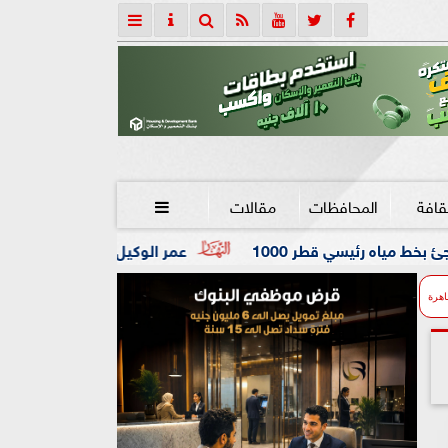
قافة
المحافظات
مقالات

1000
عمر الوكيل ”بكار” مدربًا عامًا لفريق كرة اليد بنادي 
اهرة