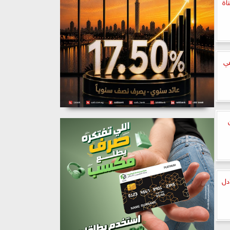
اة
في
دل