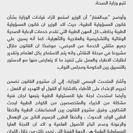
تتبع وزارة الصحة.
وأوضح "عبدالغفار" أن الوزير استمع لآراء قيادات الوزارة بشأن
قانون المسؤولية الطبية، حيث اكد الوزير ان قانون المسؤولية
الطبية يخاطب كل المهن الطبية التي تقدم خدمات الرعاية الصحية
الوقائية والتشخيصية والعلاجية والتأهيلية، كما أنه يسري علي
جميع متلقي الخدمة من المرضي، موضحًا ان القانون مازال
مشروعا في مرحلة النقاش وانه يتم الاستماع بكل اهتمام وتقدير
لطلبات الاطباء والعمل على تنفيذ ما لا يتعارض منها مع الدستور
بالتنسيق بين الحكومة ومجلس النواب.
وأشار المتحدث الرسمي للوزارة، إلي أن مشروع القانون تضمن
تجريم الإعتداء على الأطباء بالاشارة أو القول أو التهديد او الفعل ،
وأيضا استحدث لجنة عليا للمسئولية الطبية يتبعها لجان فنية
مشكلة من الخبراء والمتخصصين من الكوادر الطبية لبحث
الشكاوى. وفرق مشروع القانون بين المضاعفات الطبية والخطأ
الطبي الوارد الحدوث ، والخطأ الطبى الجسيم الناتج عن الإهمال
والرعونة وعدم اتباع الأصول العلمية و اكد ان اللجنة العليا
للمسؤولية الطبية هي الجهة الفنية التي تحدد ذلك من خلال اللجان