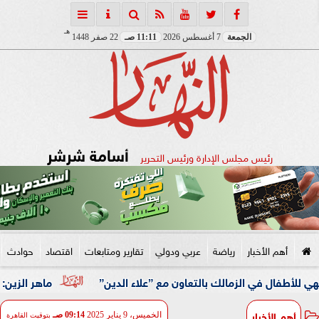
هـ
الجمعة
7 أغسطس 2026
11:11 صـ
22 صفر 1448
أسامة شرشر
رئيس مجلس الإدارة ورئيس التحرير
أهم الأخبار
رياضة
عربي ودولي
تقارير ومتابعات
اقتصاد
حوادث
ي الزمالك بالتعاون مع ”علاء الدين”
ماهر الزين: 25 حافلة تُعيد 1250 سودانيًا ضمن الفوج الـ41.. والالتزام بوثائق السفر عزز انسيابية العودة الطوعية
أهم الأخبار
الخميس، 9 يناير 2025
09:14 صـ
بتوقيت القاهرة