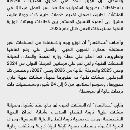
بالمحافظات بضرورة استمرارية متابعة سير العمل ميدانيًا في
المنشآت الطبية، لضمان تقديم خدمات طبية ذات جودة عالية،
مشيرًا إلى أهمية التنسيق المستمر بين قطاعات وهيئات الوزارة
لتنفيذ مستهدفات العمل خلال عام 2025.
وأضاف "عبدالغفار" أن الوزير وجه بالاستفادة من المساحات الغير
مستغلة بمخازن التموين الطبي، والعمل علي رفع كفاءتها
وتطويرها، كما اطلع علي خطة وزارة الصحة والسكان لصيانة
المنشآت الطبية والتي تتم علي مرحلتين المرحلة الأولى من 2024
وحتي 2025 والمرحلة الثانية من 2026 وحتي 2027، وتتضمن كلا
المرحلتين منشآت طبية تم تطويرها حديثاً، منشآت طبية جاري
تطويرها، ومتوقع استلامها من 6 إلي 24 شهر، ومستشفيات ذات
ترددات عالية أو متوسطة.
وتابع "عبدالغفار" أن المنشآت المبرم لها حاليا عقد تشغيل وصيانة
منشآت طبية تابعة للقطاع العلاجي، وأمانة المراكز الطبية
المتخصصة، ووحدات صحية تابعة لقطاع الرعاية الأساسية، ومراكز
لتنمية الأسرة، ووحدات صحية تابغة لحياة كريمة ومنشآت إدارية