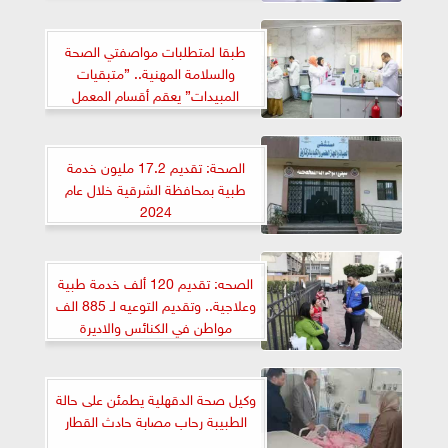
طبقا لمتطلبات مواصفتي الصحة
والسلامة المهنية.. ”متبقيات
المبيدات” يعقم أقسام المعمل
المختلفة لتوفير بيئة آمنة وصحية
الصحة: تقديم 17.2 مليون خدمة
طبية بمحافظة الشرقية خلال عام
2024
الصحه: تقديم 120 ألف خدمة طبية
وعلاجية.. وتقديم التوعيه لـ 885 الف
مواطن في الكنائس والاديرة
والحدائق
وكيل صحة الدقهلية يطمئن على حالة
الطبيبة رحاب مصابة حادث القطار