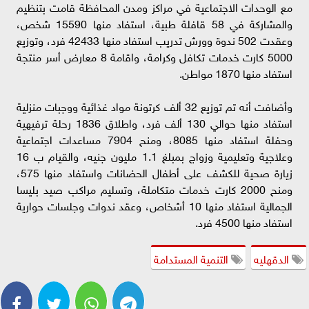
مع الوحدات الاجتماعية في مراكز ومدن المحافظة قامت بتنظيم
والمشاركة في 58 قافلة طبية، استفاد منها 15590 شخص،
وعقدت 502 ندوة وورش تدريب استفاد منها 42433 فرد، وتوزيع
5000 كارت خدمات تكافل وكرامة، واقامة 8 معارض أسر منتجة
استفاد منها 1870 مواطن.
وأضافت أنه تم توزيع 32 ألف كرتونة مواد غذائية ووجبات منزلية
استفاد منها حوالي 130 ألف فرد، واطلاق 1836 رحلة ترفيهية
وحفلة استفاد منها 8085، ومنح 7904 مساعدات اجتماعية
وعلاجية وتعليمية وزواج بمبلغ 1.1 مليون جنيه، والقيام ب 16
زيارة صحية للكشف على أطفال الحضانات واستفاد منها 575،
ومنح 2000 كارت خدمات متكاملة، وتسليم مراكب صيد بليسا
الجمالية استفاد منها 10 أشخاص، وعقد ندوات وجلسات حوارية
استفاد منها 4500 فرد.
الدقهليه
التنمية المستدامة