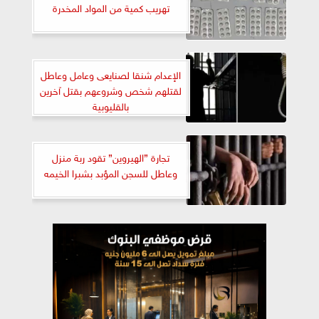
تهريب كمية من المواد المخدرة
الإعدام شنقا لصنايعى وعامل وعاطل
لقتلهم شخص وشروعهم بقتل آخرين
بالقليوبية
تجارة ”الهيروين” تقود ربة منزل
وعاطل للسجن المؤبد بشبرا الخيمه