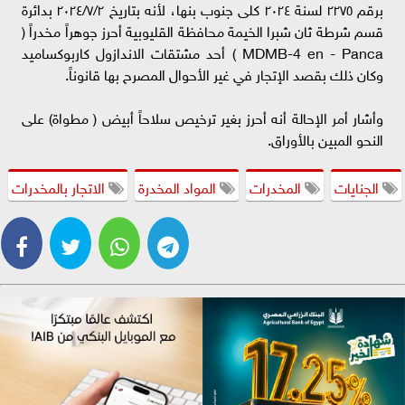
برقم ٢٢٧٥ لسنة ۲۰٢٤ کلی جنوب بنها، لأنه بتاريخ ٢٠٢٤/٧/٢ بدائرة
قسم شرطة ثان شبرا الخيمة محافظة القليوبية أحرز جوهراً مخدراً (
MDMB-4 en - Panca ) أحد مشتقات الاندازول كاربوكساميد
وكان ذلك بقصد الإتجار في غير الأحوال المصرح بها قانوناً.
وأشار أمر الإحالة أنه أحرز بغير ترخيص سلاحاً أبيض ( مطواة) على
النحو المبين بالأوراق.
الجنايات
المخدرات
المواد المخدرة
الاتجار بالمخدرات