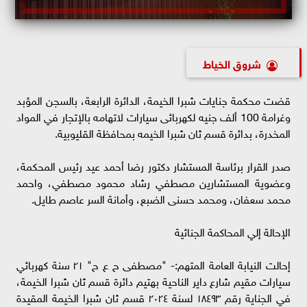
شروق الخياط
قضت محكمة جنايات شبرا الخيمة، الدائرة الرابعة، بالسجن المؤبد
وغرامة 100 ألف جنيه لكهربائى سيارات لاتهامه بالإتجار في المواد
المخدرة، بدائرة قسم ثان شبرا الخيمه بمحافظة القليوبية.
صدر القرار برئاسة المستشار دكتور رضا أحمد عيد رئيس المحكمة،
وعضوية المستشارين مصطفي رشاد محمود مصطفي، واحمد
محمد سعفان، ومحمد حسنى الضبع، وأمانة السر عاصم طايل.
الإحالة إلي المحاكمة الجنائية
إحالت النيابة العامة المتهم:- "مصطفى ح ع ح" ٢١ سنة كهربائي
سيارات مقيم شارع داير الناحية بهتيم دائرة قسم ثان شبرا الخيمة،
في الجناية رقم ١٨٤٩٣ لسنة ٢٠٢٤ قسم ثان شبرا الخيمة المقيدة