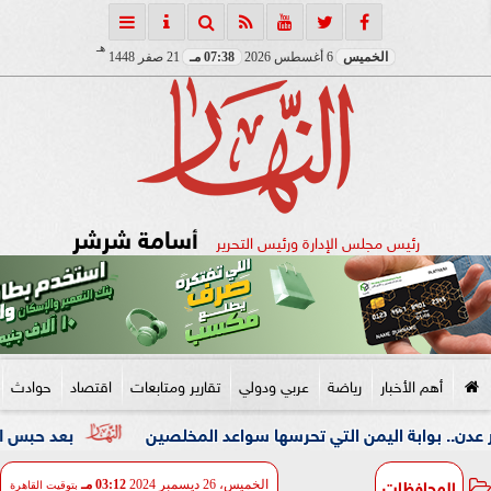
هـ
الخميس
6 أغسطس 2026
07:38 مـ
21 صفر 1448
أسامة شرشر
رئيس مجلس الإدارة ورئيس التحرير
أهم الأخبار
رياضة
عربي ودولي
تقارير ومتابعات
اقتصاد
حوادث
 اليمن التي تحرسها سواعد المخلصين
بعد حبس المتهم 4 أيام.. دفن جثمان الأب المقتول على يد ابنه بالإسكندرية
المحافظات
الخميس، 26 ديسمبر 2024
03:12 مـ
بتوقيت القاهرة