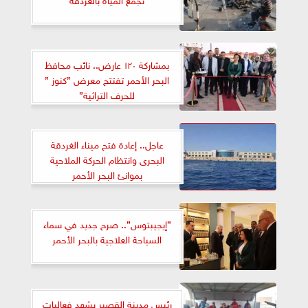
بمشاركة ١٢٠ عارض.. نائب محافظ
البحر الأحمر تفتتح معرض ”كنوز ”
للحرف التراثية”
عاجل.. إعادة فتح ميناء الغردقة
البحرى وانتظام الحركة الملاحية
بموانئ البحر الأحمر
”إيجيبتوس”.. صرح جديد في سماء
السياحة العلاجية بالبحر الأحمر
رئيس مدينة القصير يشهد فعاليات