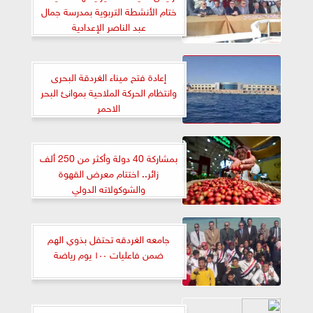
ختام الأنشطة التربوية بمدرسة جمال
عبد الناصر الإعدادية
إعادة فتح ميناء الغردقة البحرى
وانتظام الحركة الملاحية بموانئ البحر
الاحمر
بمشاركة 40 دولة وأكثر من 250 ألف
زائر.. اختتام معرض القهوة
والشوكولاته الدولي
جامعه الغردقه تحتفل بذوي الهم
ضمن فاعليات ١٠٠ يوم رياضة