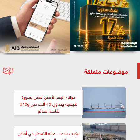
موضوعات متعلقة
موانئ البحر الأحمر: نعمل بصورة
طبيعية وتداول 45 ألف طن و975
شاحنة بضائع
تركيب بلاعات مياه الأمطار في أماكن
تجمع المياه بالغردقة