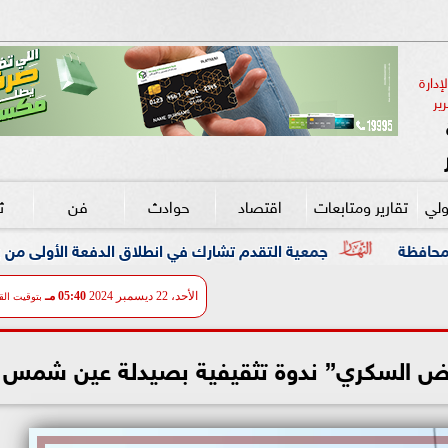
دارة 
ير
ولي
تقارير ومتابعات
اقتصاد
حوادث
فن
ث
 التقدم تشارك في انطلاق الدفعة الأولى من برنامج DXC Dandelion بمصر
الأحد، 22 ديسمبر 2024
05:40 مـ
بتوقيت الق