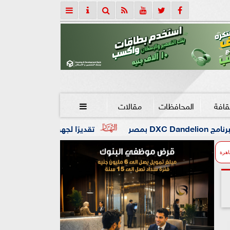
قافة
المحافظات
مقالات

تقديرًا لجهوه في تطوير التعليم.. جامعة هيروشيما ت
اهرة