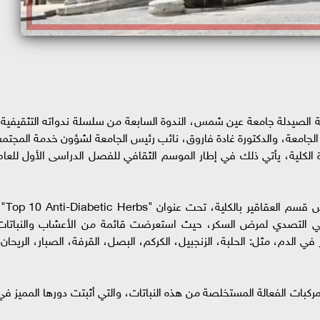
ة الصيدلة جامعة عين شمس، الندوة السابعة من سلسلة ندواته التثقيفية،
الجامعة، والدكتورة غادة فاروق، نائب رئيس الجامعة لشؤون خدمة المجتمع
ة الكلية، يأتي ذلك في إطار الموسم الثقافي للفصل الدراسى الأول للعام
ألقت الندوة الدكتورة أميمة الدهشان، أستاذ ورئيس قسم العقاقير با
في التصدي لمرض السكر، حيث استعرضت قائمة من الأعشاب والنباتات
 الدم، مثل: الحلبة، الزنجبيل، الكركم، البصل، القرفة، الصبار، الريحان،
لمركبات الفعالة المستخلصة من هذه النباتات، والتي أثبتت دورها المميز في