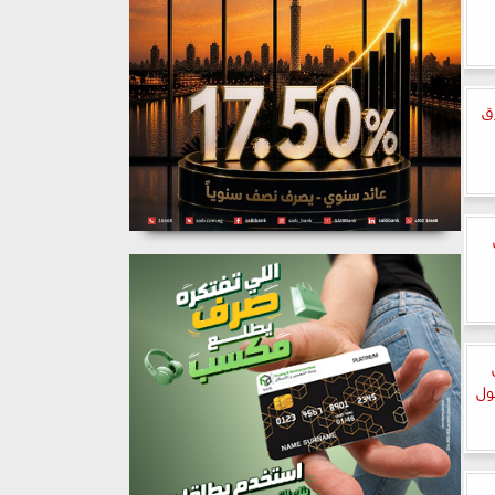
زق
ول