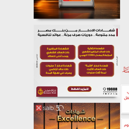
ي
نقل
وم