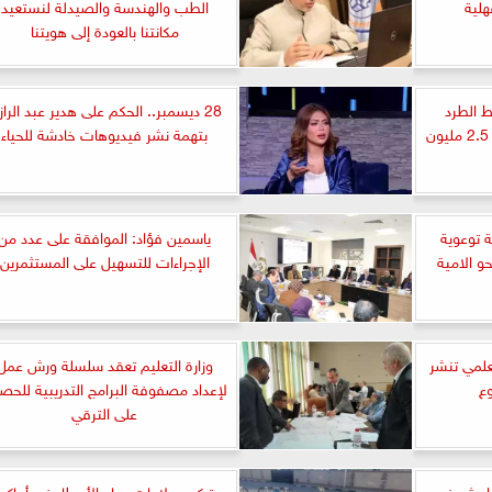
هلية
الطب والهندسة والصيدلة لنستعيد
مكانتنا بالعودة إلى هويتنا
ط الطرد
28 ديسمبر.. الحكم على هدير عبد الرا
بمحطة مياه «الجرايدة» بتكلفة 2.5 مليون
بتهمة نشر فيديوهات خادشة للحياء
 توعوية
ياسمين فؤاد: الموافقة على عدد من
 الامية
الإجراءات للتسهيل على المستثمرين
لعلمي تنشر
وزارة التعليم تعقد سلسلة ورش عمل
ع
لإعداد مصفوفة البرامج التدريبية للحص
على الترقي
واء شريف
تركيب بلاعات مياه الأمطار في أماكن